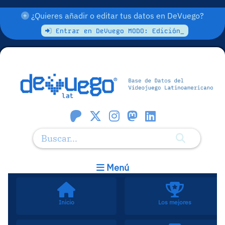
¿Quieres añadir o editar tus datos en DeVuego?
Entrar en DeVuego MODO: Edición_
Menú
Inicio
Los mejores