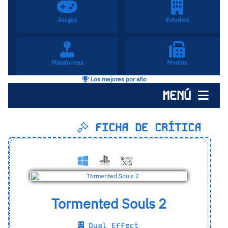
Juegos
Estudios
Plataformas
Medios
Los mejores por año
MENÚ
FICHA DE CRÍTICA
Tormented Souls 2
Dual Effect