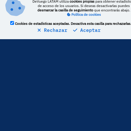
DeVuego LATAM utiliza
cookies propias
para obtener estadísti
de acceso de los usuarios. Si deseas desactivarlas puedes
desmarcar la casilla de seguimiento
que encontrarás abajo.
Política de cookies
Cookies de estadísticas aceptadas. Desactiva esta casilla para rechazarlas
Rechazar
Aceptar
Estadísticas
1
críticas publicadas
La media de puntuación es de
40
Por lo general,
Poké Games Land
puntúa
-33,17
puntos por debajo
del resto de medios