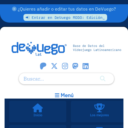
¿Quieres añadir o editar tus datos en DeVuego?
Entrar en DeVuego MODO: Edición_
Menú
Inicio
Los mejores