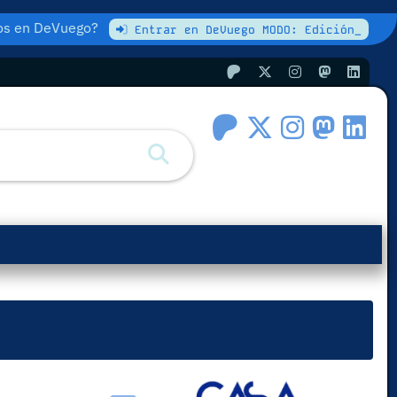
atos en DeVuego?
Entrar en DeVuego MODO: Edición_