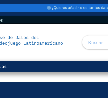
¿Quieres añadir o editar tus d
og
ios