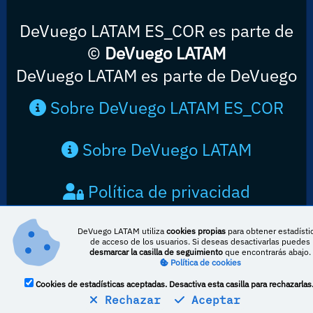
DeVuego LATAM ES_COR es parte de
©
DeVuego LATAM
DeVuego LATAM es parte de DeVuego
Sobre DeVuego LATAM ES_COR
Sobre DeVuego LATAM
Política de privacidad
Contacto
DeVuego LATAM utiliza
cookies propias
para obtener estadísti
de acceso de los usuarios. Si deseas desactivarlas puedes
desmarcar la casilla de seguimiento
que encontrarás abajo.
Política de cookies
Cookies de estadísticas aceptadas. Desactiva esta casilla para rechazarlas
Rechazar
Aceptar
Esta obra está bajo una licencia de Creative Commons Reconocimiento-