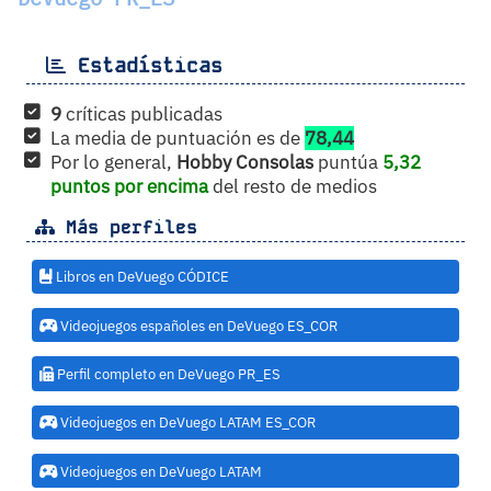
Estadísticas
9
críticas publicadas
La media de puntuación es de
78,44
Por lo general,
Hobby Consolas
puntúa
5,32
puntos por encima
del resto de medios
Más perfiles
Libros en DeVuego CÓDICE
Videojuegos españoles en DeVuego ES_COR
Perfil completo en DeVuego PR_ES
Videojuegos en DeVuego LATAM ES_COR
Videojuegos en DeVuego LATAM