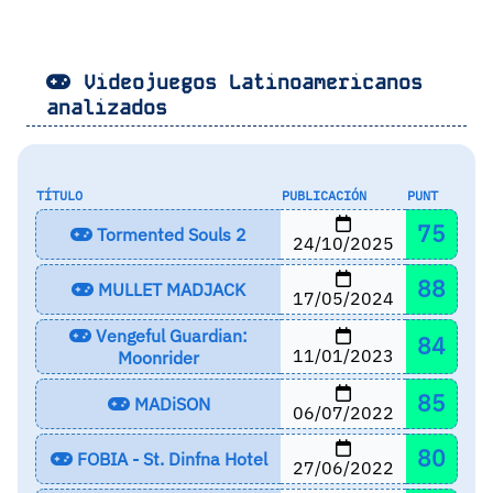
Videojuegos Latinoamericanos
analizados
TÍTULO
PUBLICACIÓN
PUNT
75
Tormented Souls 2
24/10/2025
88
MULLET MADJACK
17/05/2024
Vengeful Guardian:
84
11/01/2023
Moonrider
85
MADiSON
06/07/2022
80
FOBIA - St. Dinfna Hotel
27/06/2022