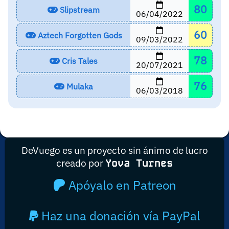
80
Slipstream
06/04/2022
60
Aztech Forgotten Gods
09/03/2022
78
Cris Tales
20/07/2021
76
Mulaka
06/03/2018
DeVuego es un proyecto sin ánimo de lucro
creado por
Yova Turnes
Apóyalo en Patreon
Haz una donación vía PayPal