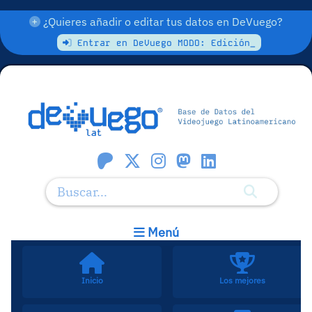
¿Quieres añadir o editar tus datos en DeVuego?
Entrar en DeVuego MODO: Edición_
Menú
Inicio
Los mejores