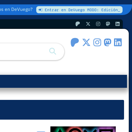
atos en DeVuego?
Entrar en DeVuego MODO: Edición_