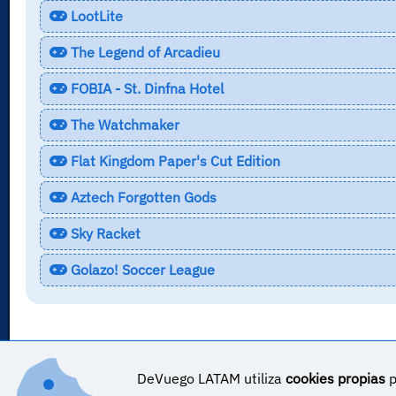
LootLite
The Legend of Arcadieu
FOBIA - St. Dinfna Hotel
The Watchmaker
Flat Kingdom Paper's Cut Edition
Aztech Forgotten Gods
Sky Racket
Golazo! Soccer League
DeVuego LATAM utiliza
cookies propias
p
DeVuego LATAM ES_COR es parte de ©
DeVuego LATAM