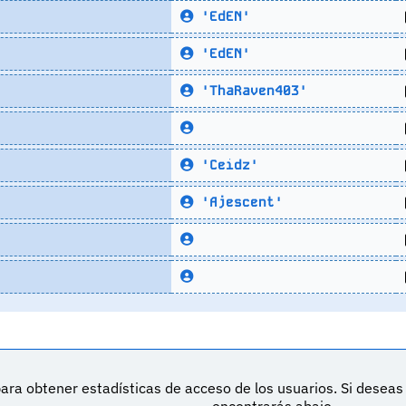
'EdEN'
'EdEN'
'ThaRaven403'
'Ceidz'
'Ajescent'
ara obtener estadísticas de acceso de los usuarios. Si desea
DeVuego es 