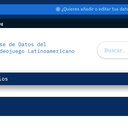
¿Quieres añadir o editar tus d
og
ios