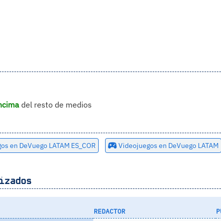
ncima
del resto de medios
gos en DeVuego LATAM ES_COR
Videojuegos en DeVuego LATAM
izados
REDACTOR
P