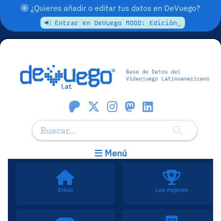
¿Quieres añadir o editar tus datos en DeVuego?
Entrar en DeVuego MODO: Edición_
Menú
Inicio
Los mejores