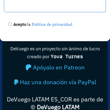
Acepto
la
Política de privacidad
DeVuego es un proyecto sin ánimo de lucro
creado por
Yova Turnes
Apóyalo en Patreon
Haz una donación vía PayPal
DeVuego LATAM ES_COR es parte de
©
DeVuego LATAM