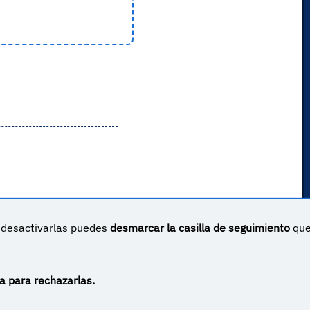
s desactivarlas puedes
desmarcar la casilla de seguimiento
qu
un proyecto sin ánimo de lucro creado por
Yova Turnes
Apóyalo en Patreon
Haz una donación vía PayPal
a para rechazarlas.