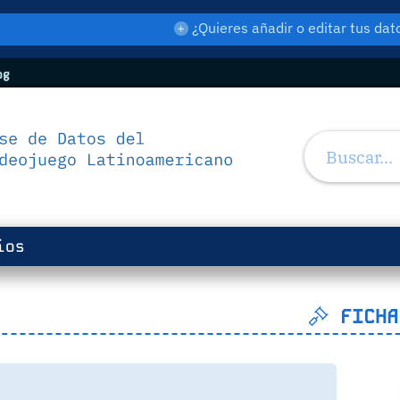
¿Quieres añadir o editar tus d
og
ios
FICHA