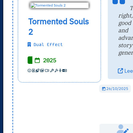
T
right,
Tormented Souls
good 
and 
2
advan
stor
Dual Effect
generi
2025
Leer
26/10/2025