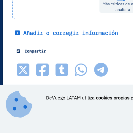
Más criticas de 
analista
Añadir o corregir información
Compartir
DeVuego LATAM utiliza
cookies propias
p
DeVuego LATAM ES_COR es parte de ©
DeVuego LATAM
DeVuego LATAM es parte de DeVuego
Sobre DeVuego LATAM ES_COR
Sobre DeVuego LATA