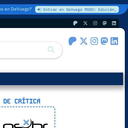
atos en DeVuego?
Entrar en DeVuego MODO: Edición_
 DE CRÍTICA