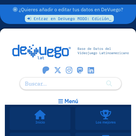
¿Quieres añadir o editar tus datos en DeVuego?
Entrar en DeVuego MODO: Edición_
Menú
Inicio
Los mejores