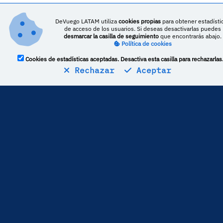
DeVuego LATAM utiliza
cookies propias
para obtener estadísti
de acceso de los usuarios. Si deseas desactivarlas puedes
desmarcar la casilla de seguimiento
que encontrarás abajo.
Política de cookies
Cookies de estadísticas aceptadas. Desactiva esta casilla para rechazarlas
Rechazar
Aceptar
O Echo Boomer é um portal dedicado a novidades
e opiniões sobre lifestyle e tecnologias.
Este portal é o canto de dois jovens formados em
Comunicação Social e Educação Multimédia, que
dão uso da sua experiência profissional e
conhecimento nas diversas áreas temáticas para
partilharem o que existe dentro e fora da Internet
e dos nossos dispositivos eletrónicos.