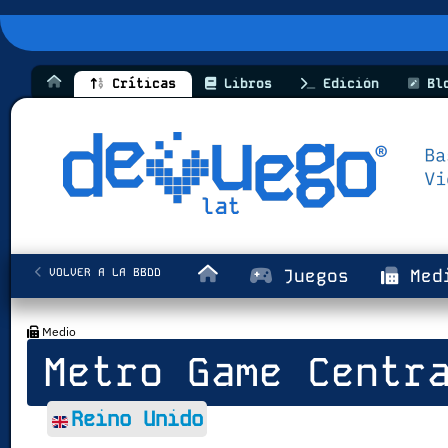
Críticas
Libros
Edición
Bl
VOLVER A LA BBDD
Juegos
Med
Medio
Metro Game Centr
Reino Unido