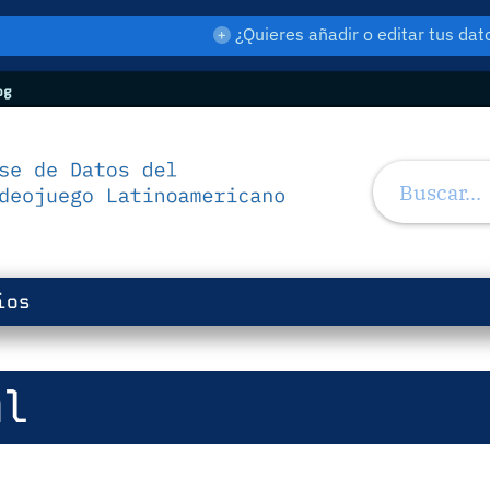
¿Quieres añadir o editar tus d
og
ios
al