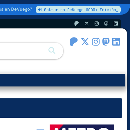
atos en DeVuego?
Entrar en DeVuego MODO: Edición_