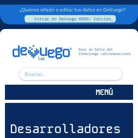
¿Quieres añadir o editar tus datos en DeVuego?
Entrar en DeVuego MODO: Edición_
MENÚ
Desarrolladores