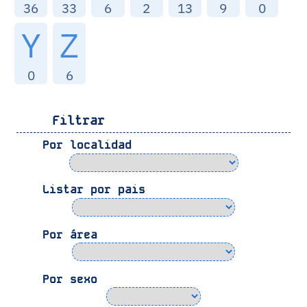
36
33
6
2
13
9
0
Y
Z
0
6
Filtrar
Por localidad
Listar por pais
Por área
Por sexo