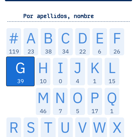
Por apellidos, nombre
#
A
B
C
D
E
F
119
23
38
34
22
6
26
G
H
I
J
K
L
39
10
0
4
1
15
M
N
O
P
Q
46
7
5
17
1
R
S
T
U
V
W
X