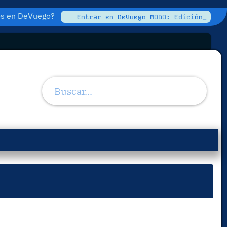
tos en DeVuego?
Entrar en DeVuego MODO: Edición_