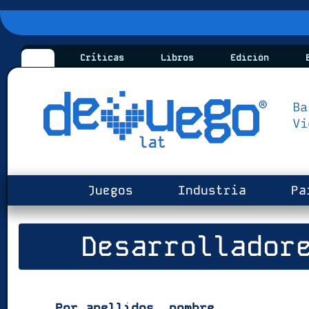
Críticas
Libros
Edición
B
Juegos
Industria
Pa
Desarrollador
Por apellidos, nombre