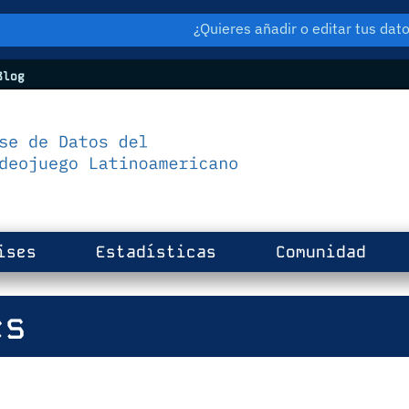
¿Quieres añadir o editar tus da
log
ises
Estadísticas
Comunidad
es