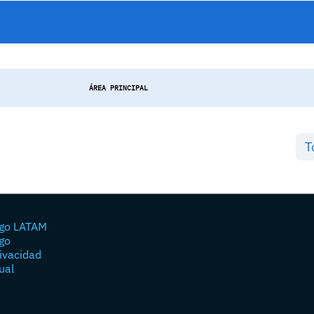
ÁREA PRINCIPAL
T
go LATAM
go
rivacidad
ual