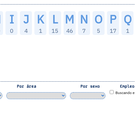
H
I
J
K
L
M
N
O
P
Q
0
0
4
1
15
46
7
5
17
1
Por área
Por sexo
Empleo
Buscando e