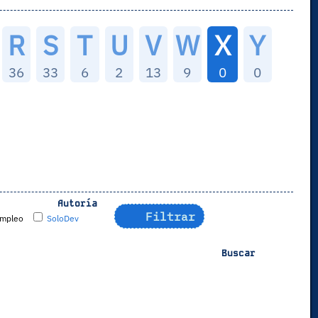
R
S
T
U
V
W
X
Y
36
33
6
2
13
9
0
0
Autoría
Filtrar
mpleo
SoloDev
Buscar