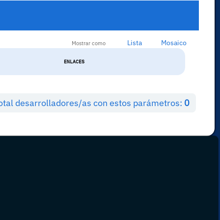
Lista
Mosaico
Mostrar como
ENLACES
otal desarrolladores/as con estos parámetros:
0