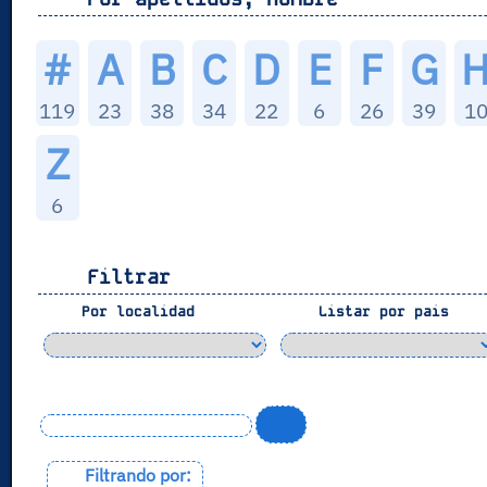
#
A
B
C
D
E
F
G
119
23
38
34
22
6
26
39
1
Z
6
Filtrar
Por localidad
Listar por pais
Filtrando por: