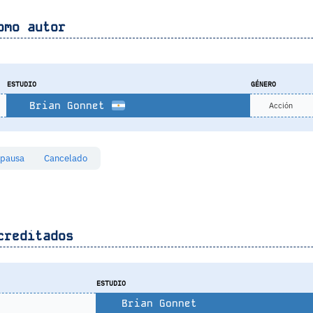
omo autor
ESTUDIO
GÉNERO
Brian Gonnet
Acción
 pausa
Cancelado
creditados
ESTUDIO
5
Brian Gonnet