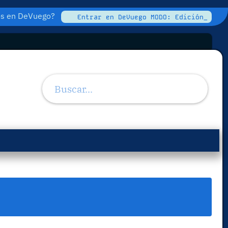
tos en DeVuego?
Entrar en DeVuego MODO: Edición_