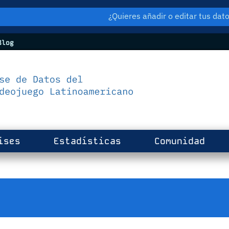
¿Quieres añadir o editar tus da
log
ises
Estadísticas
Comunidad