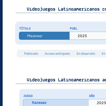
Videojuegos Latinoamericanos c
TÍTULO
PUBL
Mazewar
2025
Publicado
Acceso anticipado
En desarrollo
En
Videojuegos Latinoamericanos a
JUEGO
AÑO
202
Mazewar