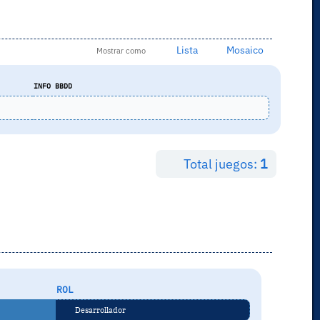
Lista
Mosaico
Mostrar como
INFO BBDD
Total juegos:
1
ROL
Desarrollador