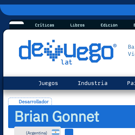
Críticas
Libros
Edición
B
Juegos
Industria
Pa
Desarrollador
Brian Gonnet
(
Argentina
)