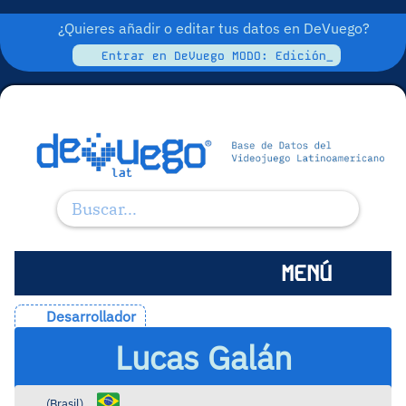
¿Quieres añadir o editar tus datos en DeVuego?
Entrar en DeVuego MODO: Edición_
MENÚ
Desarrollador
Lucas Galán
(
Brasil
)