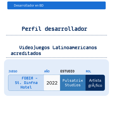
Desarrollador en BD
Perfil desarrollador
Videojuegos Latinoamericanos
acreditados
ESTUDIO
JUEGO
AÑO
ROL
FOBIA -
Artista
Pulsatrix
2022
St. Dinfna
Studios
grÃ¡fico
Hotel