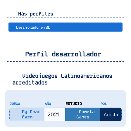
Más perfiles
Desarrollador en BD
Perfil desarrollador
Videojuegos Latinoamericanos
acreditados
ESTUDIO
JUEGO
AÑO
ROL
My Dear
Cometa
2021
Artista
Farm
Games