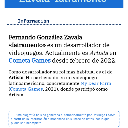
Información
Fernando González Zavala
«Iatramento»
es un desarrollador de
videojuegos. Actualmente es
Artista
en
Cometa Games
desde febrero de 2022.
Como desarrollador su rol más habitual es el de
Artista
. Ha participado en un videojuego
latinoamericano, concretamente
My Dear Farm
(
Cometa Games
, 2021), donde participó como
Artista.
Esta biografía ha sido generada automáticamente por DeVuego LATAM
a partir de la información almacenada en su base de datos, por lo que
puede ser incompleta.