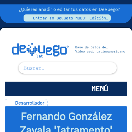
¿Quieres añadir o editar tus datos en DeVuego?
Entrar en DeVuego MODO: Edición_
MENÚ
Desarrollador
Fernando González
Zavala 'Iatramento'