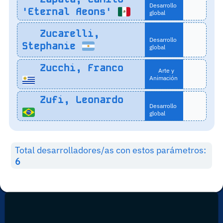
Desarrollo
'Eternal Aeons'
global
Zucarelli,
Desarrollo
Stephanie
global
Zucchi, Franco
Arte y
Animación
Zufi, Leonardo
Desarrollo
global
Total desarrolladores/as con estos parámetros:
6