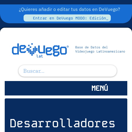
¿Quieres añadir o editar tus datos en DeVuego?
Entrar en DeVuego MODO: Edición_
MENÚ
Desarrolladores