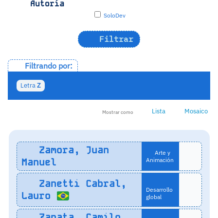
Autoría
SoloDev
Filtrar
Filtrando por:
Letra
Z
Lista
Mosaico
Mostrar como
Zamora, Juan
Arte y
Manuel
Animación
Zanetti Cabral,
Desarrollo
Lauro
global
Zapata, Camilo