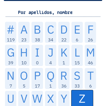
Por apellidos, nombre
#
A
B
C
D
E
F
119
23
38
34
22
6
26
G
H
I
J
K
L
M
39
10
0
4
1
15
46
N
O
P
Q
R
S
T
7
5
17
1
36
33
6
Z
U
V
W
X
Y