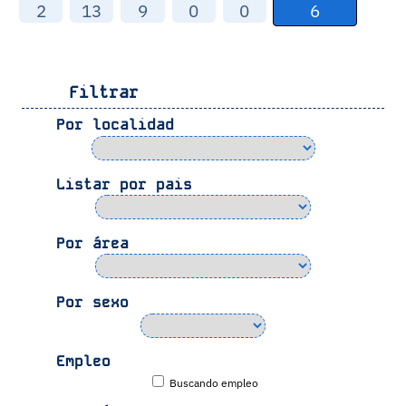
6
2
13
9
0
0
Filtrar
Por localidad
Listar por pais
Por área
Por sexo
Empleo
Buscando empleo