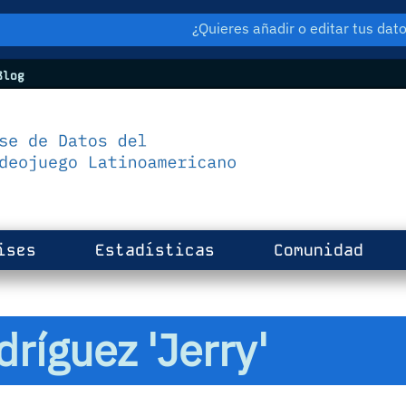
¿Quieres añadir o editar tus da
log
ises
Estadísticas
Comunidad
ríguez 'Jerry'