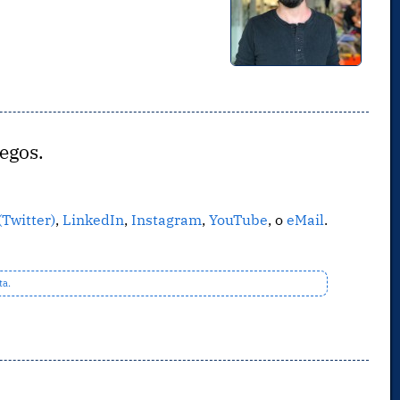
uegos.
(Twitter)
,
LinkedIn
,
Instagram
,
YouTube
, o
eMail
.
ta.