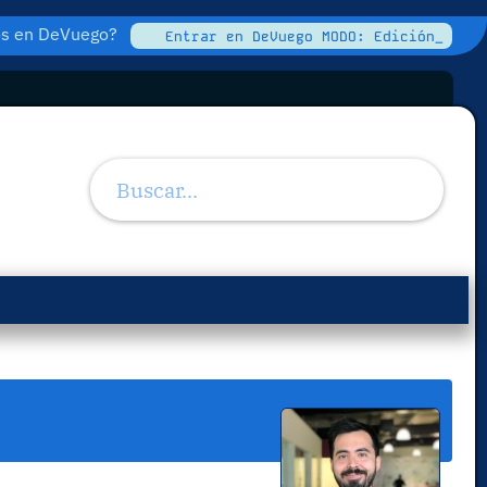
tos en DeVuego?
Entrar en DeVuego MODO: Edición_