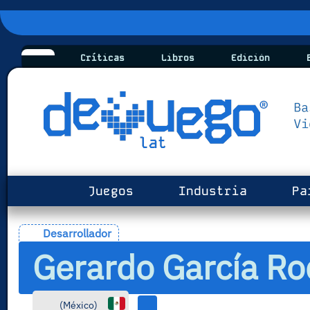
Críticas
Libros
Edición
B
Juegos
Industria
Pa
Desarrollador
Gerardo García Rod
(
México
)