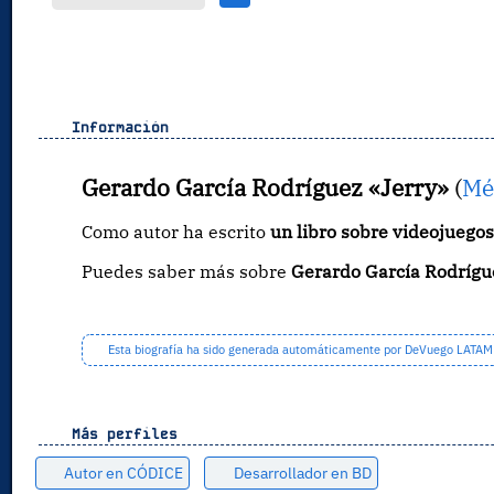
Información
Gerardo García Rodríguez «Jerry»
(
Mé
Como autor ha escrito
un libro sobre videojuegos
Puedes saber más sobre
Gerardo García Rodrígu
Esta biografía ha sido generada automáticamente por DeVuego LATAM a 
Más perfiles
Autor en CÓDICE
Desarrollador en BD