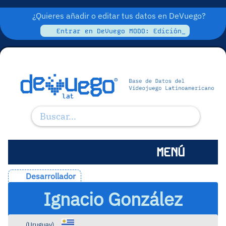
¿Quieres añadir o editar tus datos en DeVuego?
Entrar en DeVuego MODO: Edición_
MENÚ
Desarrollador
Ignacio González
(
Uruguay
)