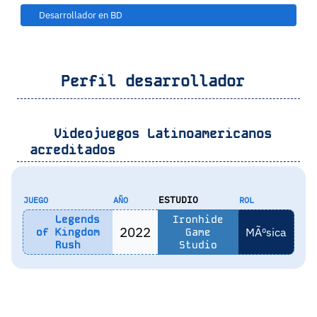
Desarrollador en BD
Perfil desarrollador
Videojuegos Latinoamericanos
acreditados
ESTUDIO
JUEGO
AÑO
ROL
Legends
Ironhide
2022
MÃºsica
of Kingdom
Game
Rush
Studio