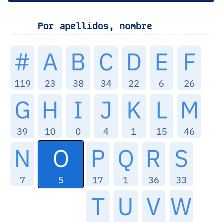
Por apellidos, nombre
#
A
B
C
D
E
F
119
23
38
34
22
6
26
G
H
I
J
K
L
M
39
10
0
4
1
15
46
O
N
P
Q
R
S
5
7
17
1
36
33
T
U
V
W