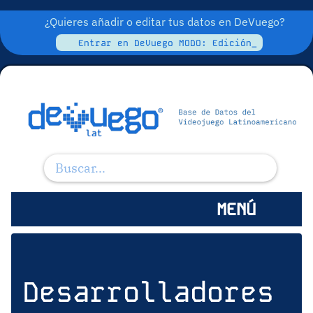
¿Quieres añadir o editar tus datos en DeVuego?
Entrar en DeVuego MODO: Edición_
MENÚ
Desarrolladores