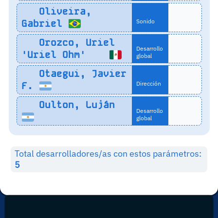
Oliveira,
Gabriel
Sonido
Orozco, Uriel
Desarrollo
'Uriel Ohm'
global
Otaegui, Javier
F.
Dirección
Oulton, Luján
Desarrollo
global
Total desarrolladores/as con estos parámetros:
5