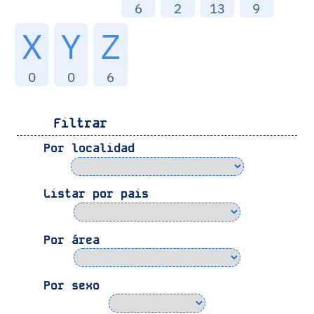
6
2
13
9
X
Y
Z
0
0
6
Filtrar
Por localidad
Listar por pais
Por área
Por sexo