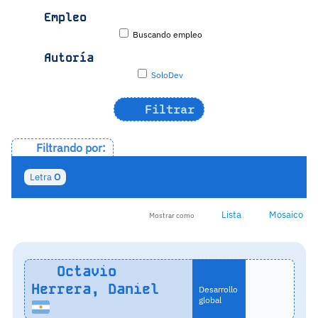
Empleo
Buscando empleo
Autoría
SoloDev
Filtrar
Filtrando por:
Letra
O
Lista
Mosaico
Mostrar como
Octavio
Herrera, Daniel
Desarrollo
global