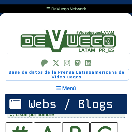
DeVuego Network
Base de datos de la Prensa Latinoamericana de
Videojuegos
Menú
Webs / Blogs
Listar por nombre