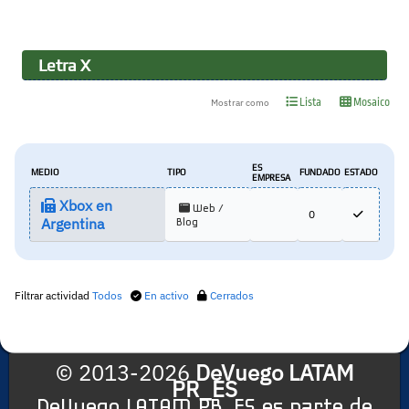
Letra
X
Lista
Mosaico
Mostrar como
ES
MEDIO
TIPO
FUNDADO
ESTADO
EMPRESA
Xbox en
Web /
0
Argentina
Blog
Filtrar actividad
Todos
En activo
Cerrados
© 2013-2026
DeVuego LATAM
PR_ES
DeVuego LATAM PR_ES es parte de