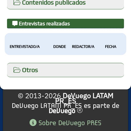
Contenidos publicados
Entrevistas realizadas
ENTREVISTADO/A
DONDE
REDACTOR/A
FECHA
Otros
© 2013-2026
DeVuego LATAM
PR_ES
DeVuego LATAM PR_ES es parte de
DeVuego
Sobre DeVuego PRES