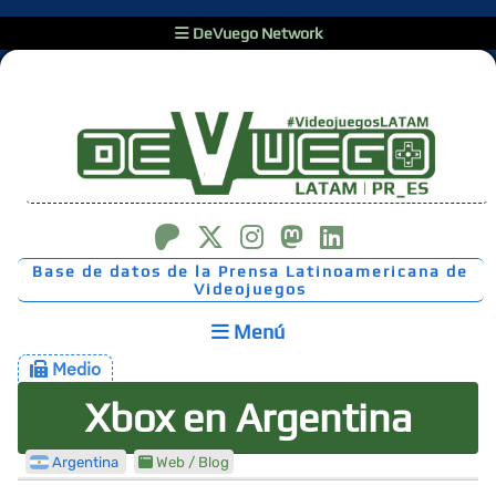
DeVuego Network
Base de datos de la Prensa Latinoamericana de
Videojuegos
Menú
Medio
Xbox en Argentina
Argentina
Web / Blog