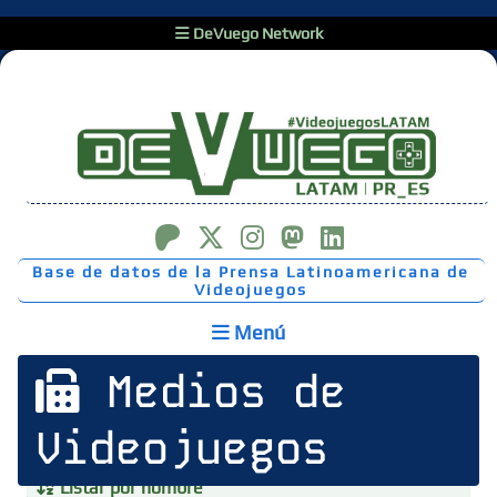
DeVuego Network
Base de datos de la Prensa Latinoamericana de
Videojuegos
Menú
Medios de
Videojuegos
Listar por nombre