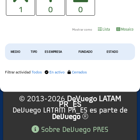
1
0
0
Lista
Mosaico
Mostrar como
MEDIO
TIPO
ES EMPRESA
FUNDADO
ESTADO
Filtrar actividad
Todos
En activo
Cerrados
© 2013-2026
DeVuego LATAM
PR_ES
DeVuego LATAM PR_ES es parte de
DeVuego
Sobre DeVuego PRES