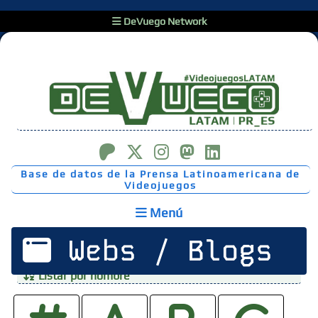
DeVuego Network
Base de datos de la Prensa Latinoamericana de
Videojuegos
Menú
Webs / Blogs
Listar por nombre