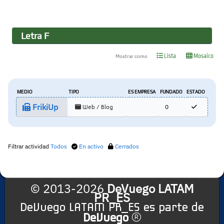
Letra
F
Lista
Mosaico
Mostrar como
MEDIO
TIPO
ES EMPRESA
FUNDADO
ESTADO
FrikiUp
0
Web / Blog
Filtrar actividad
Todos
En activo
Cerrados
© 2013-2026
DeVuego LATAM
PR_ES
DeVuego LATAM PR_ES es parte de
DeVuego