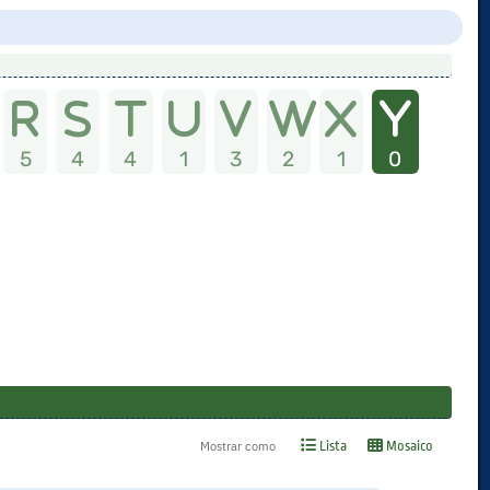
5
4
4
1
3
2
1
0
Lista
Mosaico
Mostrar como