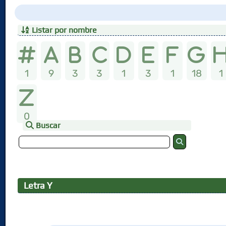
Listar por nombre
1
9
3
3
1
3
1
18
1
0
Buscar
Letra
Y