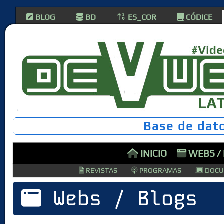
BLOG
BD
ES_COR
CÓDICE
Base de dat
INICIO
WEBS /
REVISTAS
PROGRAMAS
DOCU
Webs / Blogs