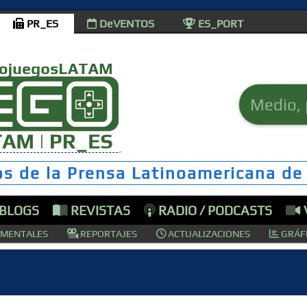
PR_ES
DeVENTOS
ES_PORT
os de la Prensa Latinoamericana de
 BLOGS
REVISTAS
RADIO / PODCASTS
MENTALES
REPORTAJES
ACTUALIZACIONES
GRÁFI