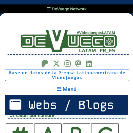
DeVuego Network
Base de datos de la Prensa Latinoamericana de
Videojuegos
Menú
Webs / Blogs
Listar por nombre