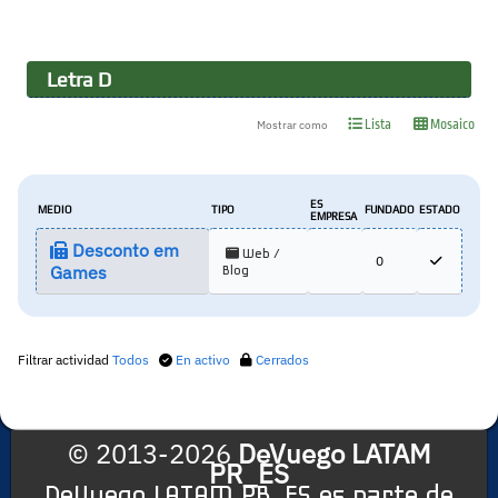
Letra
D
Lista
Mosaico
Mostrar como
ES
MEDIO
TIPO
FUNDADO
ESTADO
EMPRESA
Desconto em
Web /
0
Games
Blog
Filtrar actividad
Todos
En activo
Cerrados
© 2013-2026
DeVuego LATAM
PR_ES
DeVuego LATAM PR_ES es parte de