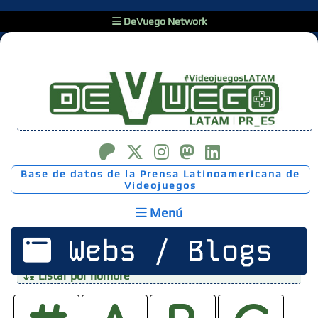
DeVuego Network
Base de datos de la Prensa Latinoamericana de
Videojuegos
Menú
Webs / Blogs
Listar por nombre