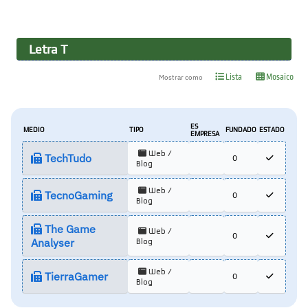
Letra
T
Lista
Mosaico
Mostrar como
ES
MEDIO
TIPO
FUNDADO
ESTADO
EMPRESA
Web /
TechTudo
0
Blog
Web /
TecnoGaming
0
Blog
The Game
Web /
0
Analyser
Blog
Web /
TierraGamer
0
Blog