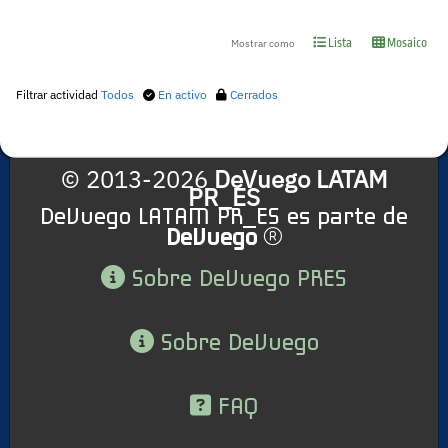
Lista
Mosaico
Mostrar como
Filtrar actividad
Todos
En activo
Cerrados
© 2013-2026
DeVuego LATAM
PR_ES
DeVuego LATAM PR_ES es parte de
DeVuego
Sobre DeVuego PRES
Sobre DeVuego
FAQ