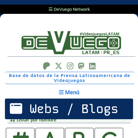
DeVuego Network
Base de datos de la Prensa Latinoamericana de
Videojuegos
Menú
Webs / Blogs
Listar por nombre