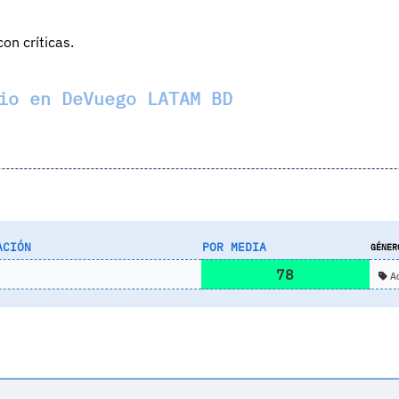
on críticas.
io en DeVuego LATAM BD
ACIÓN
POR MEDIA
GÉNER
78
A