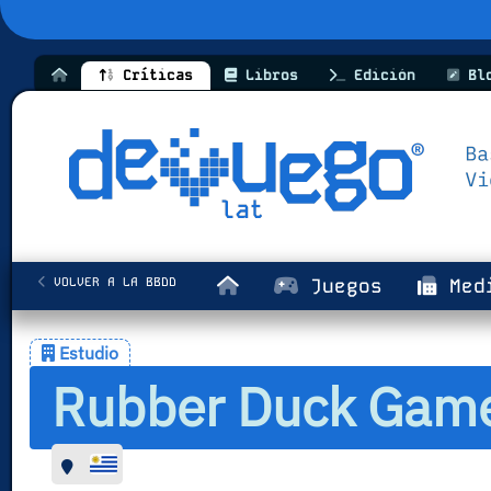
Críticas
Libros
Edición
Bl
VOLVER A LA BBDD
Juegos
Med
Estudio
Rubber Duck Gam