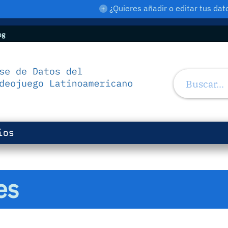
¿Quieres añadir o editar tus d
og
ios
es