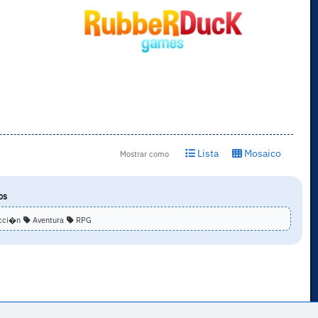
Lista
Mosaico
Mostrar como
OS
cci�n
Aventura
RPG