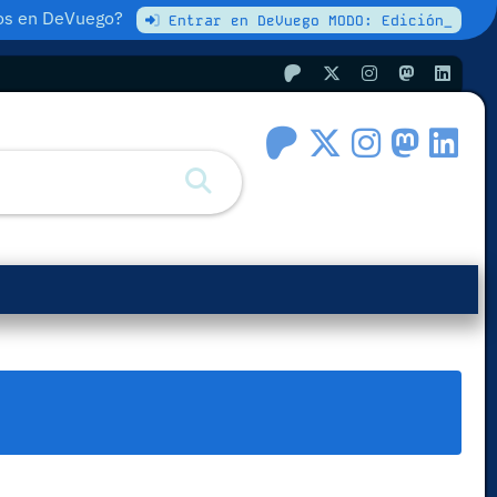
atos en DeVuego?
Entrar en DeVuego MODO: Edición_