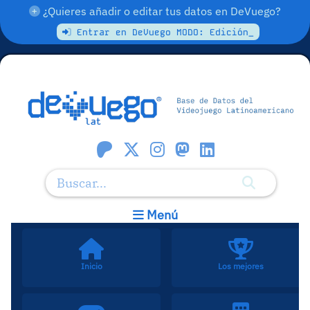
¿Quieres añadir o editar tus datos en DeVuego?
Entrar en DeVuego MODO: Edición_
Menú
Inicio
Los mejores