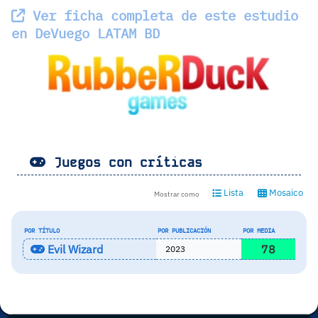
Ver ficha completa de este estudio
en DeVuego LATAM BD
Juegos con críticas
Lista
Mosaico
Mostrar como
POR TÍTULO
POR PUBLICACIÓN
POR MEDIA
Evil Wizard
78
2023