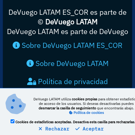
DeVuego LATAM ES_COR es parte de
©
DeVuego LATAM
DeVuego LATAM es parte de DeVuego
Sobre DeVuego LATAM ES_COR
Sobre DeVuego LATAM
Política de privacidad
Contacto
DeVuego LATAM utiliza
cookies propias
para obtener estadísti
de acceso de los usuarios. Si deseas desactivarlas puedes
desmarcar la casilla de seguimiento
que encontrarás abajo.
Política de cookies
Cookies de estadísticas aceptadas. Desactiva esta casilla para rechazarlas
Rechazar
Aceptar
Esta obra está bajo una licencia de Creative Commons Reconocimiento-
NoComercial-CompartirIgual 4.0 Internacional