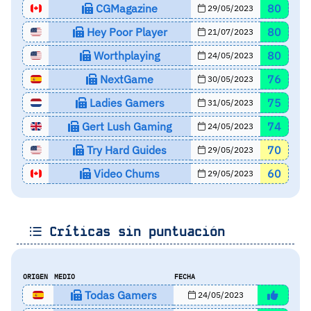
CGMagazine
80
29/05/2023
Hey Poor Player
80
21/07/2023
Worthplaying
80
24/05/2023
NextGame
76
30/05/2023
Ladies Gamers
75
31/05/2023
Gert Lush Gaming
74
24/05/2023
Try Hard Guides
70
29/05/2023
Video Chums
60
29/05/2023
Críticas sin puntuación
ORIGEN
MEDIO
FECHA
Todas Gamers
24/05/2023