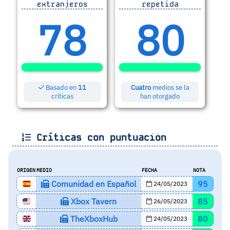
extranjeros
repetida
78
80
Basado en
11
Cuatro
medios se la
críticas
han otorgado
Críticas con puntuación
ORIGEN
MEDIO
FECHA
NOTA
Comunidad en Español
95
24/05/2023
Xbox Tavern
85
26/05/2023
TheXboxHub
80
24/05/2023