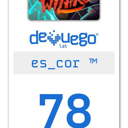
es_cor ™
78