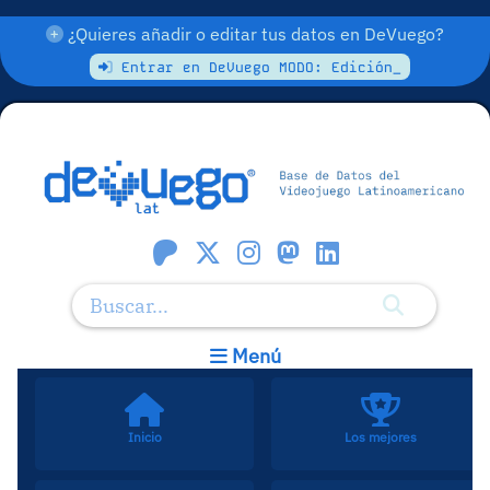
¿Quieres añadir o editar tus datos en DeVuego?
Entrar en DeVuego MODO: Edición_
Menú
Inicio
Los mejores