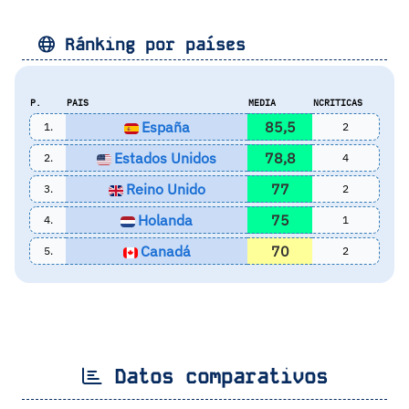
Ránking por países
P.
PAIS
MEDIA
NCRITICAS
España
85,5
1.
2
Estados Unidos
78,8
2.
4
Reino Unido
77
3.
2
Holanda
75
4.
1
Canadá
70
5.
2
Datos comparativos