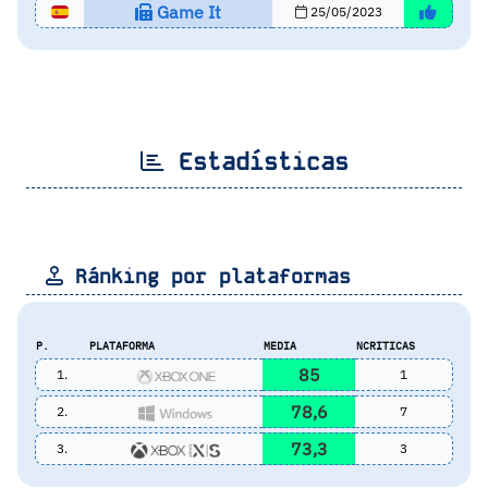
Game It
25/05/2023
Estadísticas
Ránking por plataformas
P.
PLATAFORMA
MEDIA
NCRITICAS
85
1.
1
78,6
2.
7
73,3
3.
3