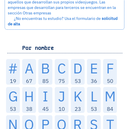
aquellos que desarrollan sus propios videojuegos. Las
empresas que desarrollan para terceros se encuentran en la
sección
Otras empresas
¿No encuentras tu estudio? Usa el formulario de
solicitud
de alta
Por nombre
#
A
B
C
D
E
F
19
67
85
75
53
36
50
G
H
I
J
K
L
M
53
38
45
10
23
53
84
N
O
P
Q
R
S
T