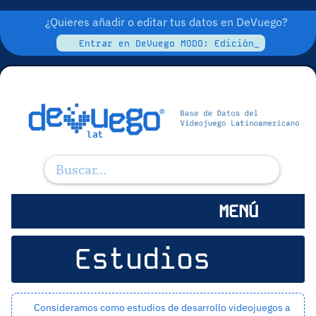
¿Quieres añadir o editar tus datos en DeVuego?
Entrar en DeVuego MODO: Edición_
MENÚ
Estudios
Consideramos como estudios de desarrollo videojuegos a