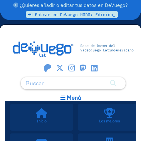
¿Quieres añadir o editar tus datos en DeVuego?
Entrar en DeVuego MODO: Edición_
Menú
Inicio
Los mejores