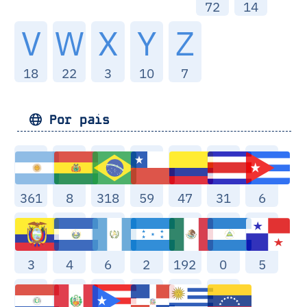
72
14
V
W
X
Y
Z
18
22
3
10
7
Por pais
361
8
318
59
47
31
6
3
4
6
2
192
0
5