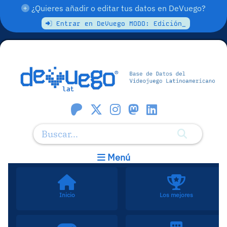
¿Quieres añadir o editar tus datos en DeVuego?
Entrar en DeVuego MODO: Edición_
Menú
Inicio
Los mejores