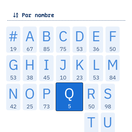
Por nombre
#
A
B
C
D
E
F
19
67
85
75
53
36
50
G
H
I
J
K
L
M
53
38
45
10
23
53
84
Q
N
O
P
R
S
5
42
25
73
50
98
T
U