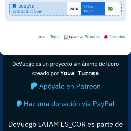
QUByte
Sao
2010
Interactive
Paulo
Todos
En activo
Cerrados
Filtrar
DeVuego es un proyecto sin ánimo de lucro
creado por
Yova Turnes
Apóyalo en Patreon
Haz una donación vía PayPal
DeVuego LATAM ES_COR es parte de