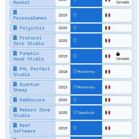
Rocket
Cerrado
2019
PoiesusGames
Polyirbis
2025
Protocol
2025
Zero Studio
Pumpkin
2019
Head Studio
Cerrado
PXL Perfect
2018
Monterrey
Studio
Quantum
2013
Monterrey
Sheep
RaObscura
2025
Reborn Zone
2020
Tapachula
Studio
Reef
2019
Software