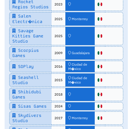
Rocket
2023
Regios Studios
Salem
2025
Monterrey
Electr�nica
Savage
Kitties Game
2025
Studio
Scorpius
2009
Guadalajara
Games
Ciudad de
SDPlay
2016
M�xico
Seashell
Ciudad de
2015
Studio
M�xico
Shibidubi
2018
Games
Sisas Games
2024
Skydivers
2017
Monterrey
Studio