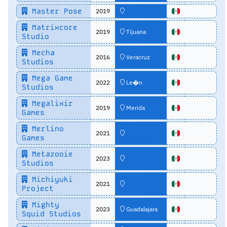
Master Pose
2019
Matrixcore
2019
Tijuana
Studio
Mecha
2016
Veracruz
Studios
Mega Game
2022
Le�n
Studios
Megalixir
2019
Merida
Games
Merlino
2021
Games
Metazooie
2023
Studios
Michiyuki
2021
Project
Mighty
2023
Guadalajara
Squid Studios