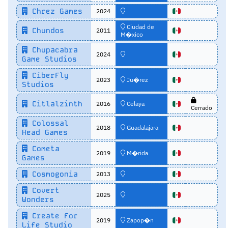
Chrez Games
2024
Ciudad de
Chundos
2011
M�xico
Chupacabra
2024
Game Studios
CiberFly
2023
Ju�rez
Studios
Citlalzinth
2016
Celaya
Cerrado
Colossal
2018
Guadalajara
Head Games
Cometa
2019
M�rida
Games
Cosmogonia
2013
Covert
2025
Wonders
Create For
2019
Zapop�n
Life Studio