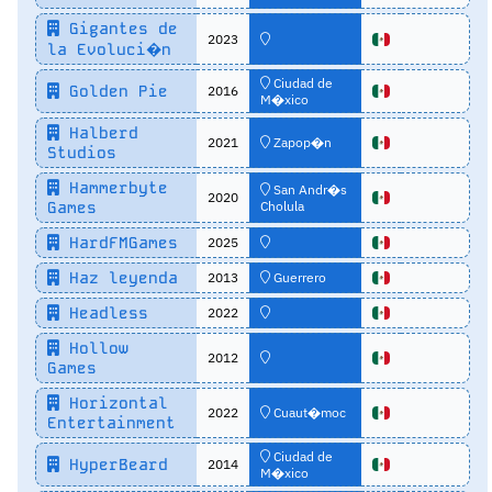
Gigantes de
2023
la Evoluci�n
Ciudad de
Golden Pie
2016
M�xico
Halberd
2021
Zapop�n
Studios
Hammerbyte
San Andr�s
2020
Games
Cholula
HardFMGames
2025
Haz leyenda
2013
Guerrero
Headless
2022
Hollow
2012
Games
Horizontal
2022
Cuaut�moc
Entertainment
Ciudad de
HyperBeard
2014
M�xico