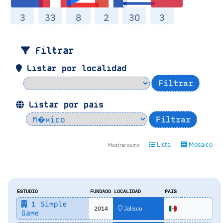
3
33
8
2
30
3
Filtrar
Listar por localidad
Listar por pais
Lista
Mosaico
Mostrar como
ESTUDIO
FUNDADO
LOCALIDAD
PAIS
1 Simple
2014
Jalisco
Game