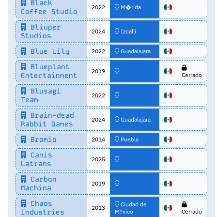
Black
2022
M�rida
Coffee Studio
Bliuper
2024
Izcalli
Studios
Blue Lily
2022
Guadalajara
Blueplant
2019
Entertainment
Cerrado
Blusagi
2022
Team
Brain-dead
2024
Guadalajara
Rabbit Games
Bromio
2014
Puebla
Canis
2025
Latrans
Carbon
2019
Machina
Chaos
Ciudad de
2013
Industries
M?xico
Cerrado