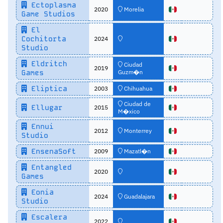
Ectoplasma
2020
Morelia
Game Studios
El
Cochitorta
2024
Studio
Eldritch
Ciudad
2019
Games
Guzm�n
Eliptica
2003
Chihuahua
Ciudad de
Ellugar
2015
M�xico
Ennui
2012
Monterrey
Studio
EnsenaSoft
2009
Mazatl�n
Entangled
2020
Games
Eonia
2024
Guadalajara
Studio
Escalera
2022