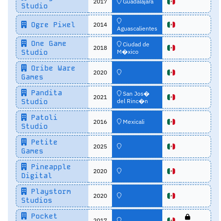
2017
Guadalajara
Studio
Ogre Pixel
2014
Aguascalientes
One Game
Ciudad de
2018
Studio
M�xico
Oribe Ware
2020
Games
Pandita
San Jos�
2021
Studio
del Rinc�n
Patoli
2016
Mexicali
Studio
Petite
2025
Games
Pineapple
2020
Digital
Playstorm
2020
Studios
Pocket
2017