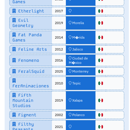
Games
Etherlight
2017
Evil
2019
Morelia
Geometry
Fat Panda
2014
M�rida
Games
Feline Arts
2012
Jalisco
Ciudad de
Fenomeno
2016
M�xico
FeralSquid
2025
Monterrey
2010
Tepic
FerAnimaciones
Fifth
Mountain
2019
Xalapa
Studios
Figment
2002
Polanco
Filthy
2021
Peasants