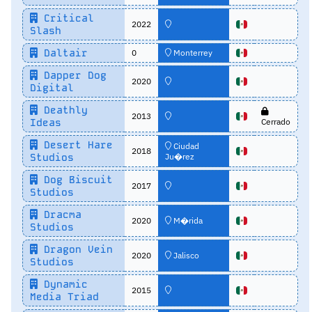
Critical
2022
Slash
Daltair
0
Monterrey
Dapper Dog
2020
Digital
Deathly
2013
Ideas
Cerrado
Desert Hare
Ciudad
2018
Studios
Ju�rez
Dog Biscuit
2017
Studios
Dracma
2020
M�rida
Studios
Dragon Vein
2020
Jalisco
Studios
Dynamic
2015
Media Triad