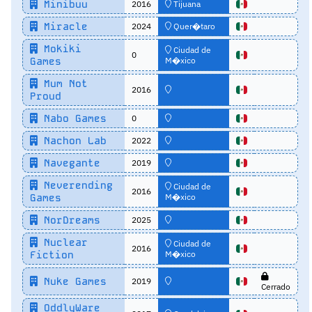
Minibuu
2016
Tijuana
Miracle
2024
Quer�taro
Mokiki
Ciudad de
0
Games
M�xico
Mum Not
2016
Proud
Nabo Games
0
Nachon Lab
2022
Navegante
2019
Neverending
Ciudad de
2016
Games
M�xico
NorDreams
2025
Nuclear
Ciudad de
2016
Fiction
M�xico
Nuke Games
2019
Cerrado
OddlyWare