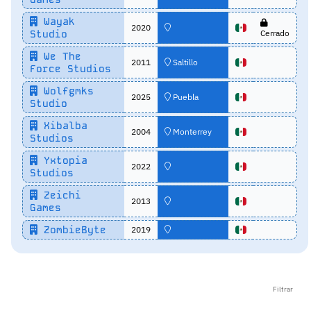
Wayak
2020
Studio
Cerrado
We The
2011
Saltillo
Force Studios
Wolfgmks
2025
Puebla
Studio
Xibalba
2004
Monterrey
Studios
Yxtopia
2022
Studios
Zeichi
2013
Games
ZombieByte
2019
Filtrar