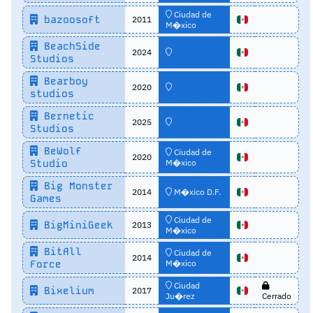
Ciudad de
bazoosoft
2011
M�xico
BeachSide
2024
Studios
Bearboy
2020
studios
Bernetic
2025
Studios
BeWolf
Ciudad de
2020
Studio
M�xico
Big Monster
2014
M�xico D.F.
Games
Ciudad de
BigMiniGeek
2013
M�xico
BitAll
Ciudad de
2014
Force
M�xico
Ciudad
Bixelium
2017
Ju�rez
Cerrado