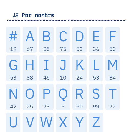
Por nombre
#
A
B
C
D
E
F
19
67
85
75
53
36
50
G
H
I
J
K
L
M
53
38
45
10
24
53
84
N
O
P
Q
R
S
T
42
25
73
5
50
99
72
U
V
W
X
Y
Z