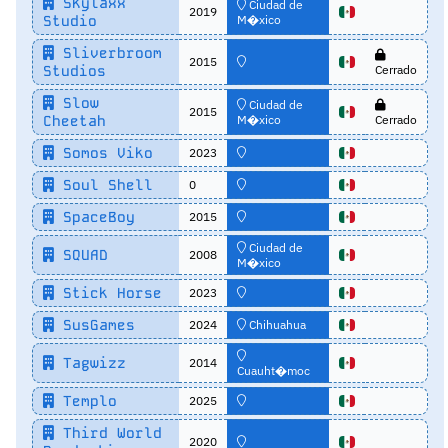
Skylaxx
Ciudad de
2019
Studio
M�xico
Sliverbroom
2015
Studios
Cerrado
Slow
Ciudad de
2015
Cheetah
M�xico
Cerrado
Somos Viko
2023
Soul Shell
0
SpaceBoy
2015
Ciudad de
SQUAD
2008
M�xico
Stick Horse
2023
SusGames
2024
Chihuahua
Tagwizz
2014
Cuauht�moc
Templo
2025
Third World
2020