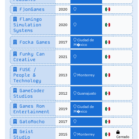
FjonGames
2020
Flamingo
Simulation
2020
Systems
Ciudad de
Focka Games
2017
M�xico
Funky Can
2021
Creative
FUSE /
People &
2013
Monterrey
Technology
GameCoder
2012
Guanajuato
Studios
Games Rom
Ciudad de
2019
Entertainment
M�xico
GatoMocho
2017
Geist
2015
Monterrey
Studio
Cerrado