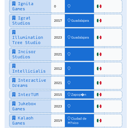
Ignita
0
Games
Igrat
2017
Guadalajara
Studios
Illumination
2023
Guadalajara
Tree Studio
Incisor
2021
Studios
2012
Intellicialis
Interactive
2021
Dreams
InterTUM
2015
Zapop�n
Jukebox
2023
Games
Kalaoh
Ciudad de
2019
Games
M?xico