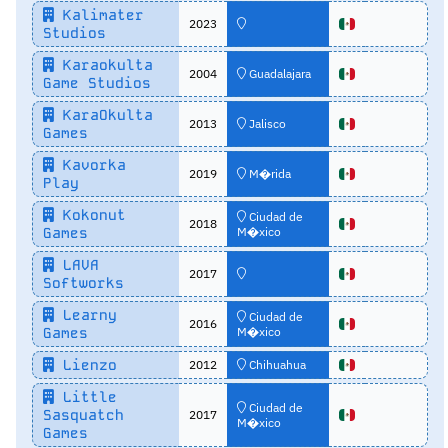
Kalimater
2023
Studios
Karaokulta
2004
Guadalajara
Game Studios
KaraOkulta
2013
Jalisco
Games
Kavorka
2019
M�rida
Play
Kokonut
Ciudad de
2018
Games
M�xico
LAVA
2017
Softworks
Learny
Ciudad de
2016
Games
M�xico
Lienzo
2012
Chihuahua
Little
Ciudad de
Sasquatch
2017
M�xico
Games