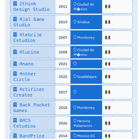
2think
Ciudad de
2011
Design Studio
M�xico
Ajal Game
2019
Sinaloa
Studio
Alebrije
2007
Monterrey
Estudios
Ciudad de
Alucina
2008
M�xico
Amano
2021
Anther
2022
Guadalajara
Circle
Artificer
2017
Creator
Back Pocket
2018
Monterrey
Games
BACS
Heroica
2026
Estudios
Matamoros
BandPrice
2014
Mexico DC