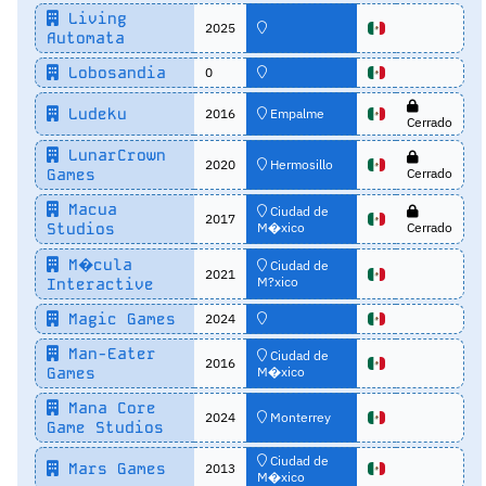
Living
2025
Automata
Lobosandia
0
Ludeku
2016
Empalme
Cerrado
LunarCrown
2020
Hermosillo
Games
Cerrado
Macua
Ciudad de
2017
Studios
M�xico
Cerrado
M�cula
Ciudad de
2021
M?xico
Interactive
Magic Games
2024
Man-Eater
Ciudad de
2016
Games
M�xico
Mana Core
2024
Monterrey
Game Studios
Ciudad de
Mars Games
2013
M�xico