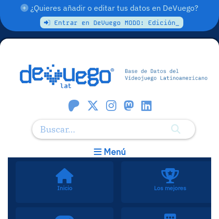
¿Quieres añadir o editar tus datos en DeVuego?
Entrar en DeVuego MODO: Edición_
Menú
Inicio
Los mejores