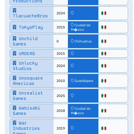
Productions
2024
TlacuacheBros
Ciudad de
TokyoPlay
2015
M�xico
Unchild
0
Chihuahua
Games
UNDEAD
2015
Unlucky
2024
Studios
Unosquare
2010
Guadalajara
Americas
Unrealist
2025
Games
Wabisabi
Ciudad de
2018
Games
M�xico
War
Industries
2019
Games