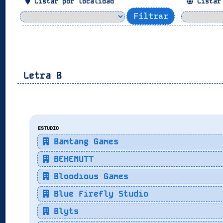
Listar por localidad
Listar
Letra
B
ESTUDIO
Bamtang Games
BEHEMUTT
Bloodious Games
Blue Firefly Studio
Blyts