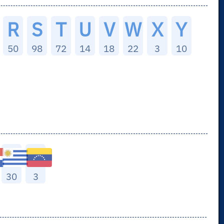
R
S
T
U
V
W
X
Y
50
98
72
14
18
22
3
10
30
3