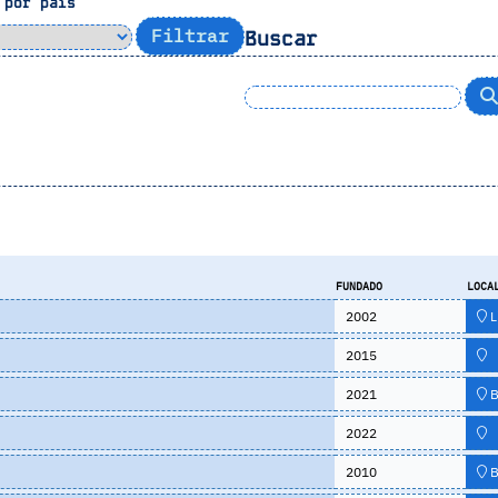
 por pais
Buscar
FUNDADO
LOCA
2002
L
2015
2021
B
2022
2010
B