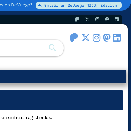
atos en DeVuego?
Entrar en DeVuego MODO: Edición_
en críticas registradas.