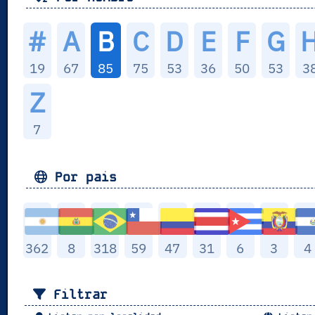
#
A
B
C
D
E
F
G
19
67
85
75
53
36
50
53
3
Z
7
Por pais
362
8
318
59
47
31
6
3
4
Filtrar