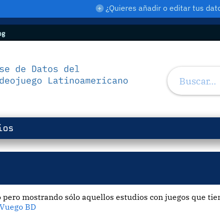
¿Quieres añadir o editar tus d
og
ios
 pero mostrando sólo aquellos estudios con juegos que tien
Vuego BD