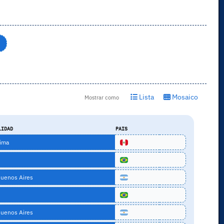
Lista
Mosaico
Mostrar como
LIDAD
PAIS
ima
uenos Aires
uenos Aires