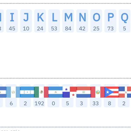
H
I
J
K
L
M
N
O
P
Q
8
45
10
24
53
84
42
25
73
5
6
2
192
0
5
3
33
8
2