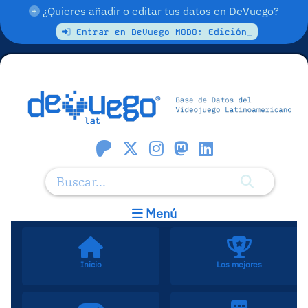
¿Quieres añadir o editar tus datos en DeVuego?
Entrar en DeVuego MODO: Edición_
Menú
Inicio
Los mejores