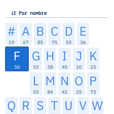
Por nombre
#
A
B
C
D
E
19
67
85
75
53
36
F
G
H
I
J
K
50
53
38
45
10
23
L
M
N
O
P
53
84
42
25
73
Q
R
S
T
U
V
W