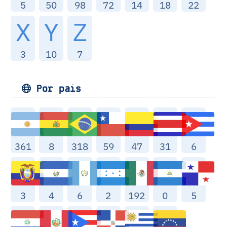
5
50
98
72
14
18
22
X
Y
Z
3
10
7
Por pais
361
8
318
59
47
31
6
3
4
6
2
192
0
5