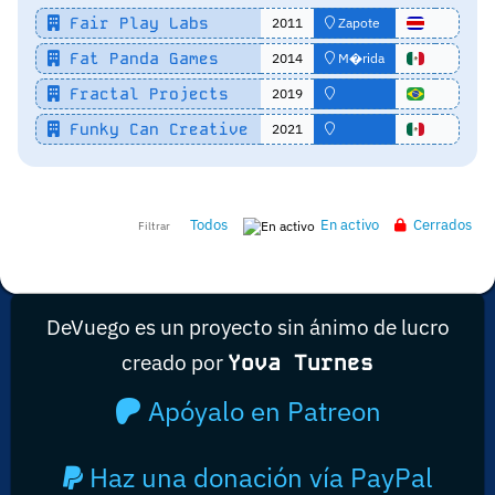
Fair Play Labs
2011
Zapote
Fat Panda Games
2014
M�rida
Fractal Projects
2019
Funky Can Creative
2021
Todos
En activo
Cerrados
Filtrar
DeVuego es un proyecto sin ánimo de lucro
creado por
Yova Turnes
Apóyalo en Patreon
Haz una donación vía PayPal