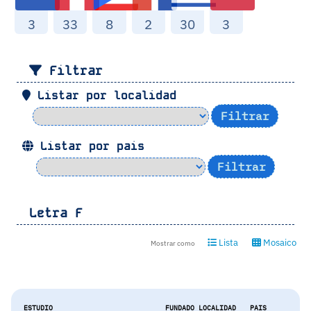
3
33
8
2
30
3
Filtrar
Listar por localidad
Listar por pais
Letra
F
Lista
Mosaico
Mostrar como
ESTUDIO
FUNDADO
LOCALIDAD
PAIS