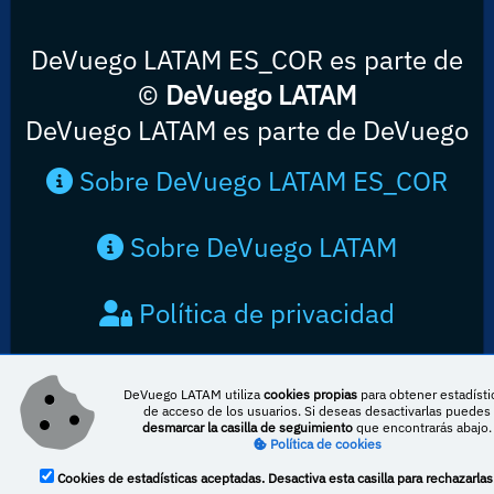
DeVuego LATAM ES_COR es parte de
©
DeVuego LATAM
DeVuego LATAM es parte de DeVuego
Sobre DeVuego LATAM ES_COR
Sobre DeVuego LATAM
Política de privacidad
Contacto
DeVuego LATAM utiliza
cookies propias
para obtener estadísti
de acceso de los usuarios. Si deseas desactivarlas puedes
desmarcar la casilla de seguimiento
que encontrarás abajo.
Política de cookies
Cookies de estadísticas aceptadas. Desactiva esta casilla para rechazarlas
Esta obra está bajo una licencia de Creative Commons Reconocimiento-