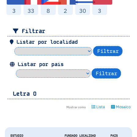
3
33
8
2
30
3
Filtrar
Listar por localidad
Listar por pais
Letra
O
Lista
Mosaico
Mostrar como
ESTUDIO
FUNDADO
LOCALIDAD
PAIS