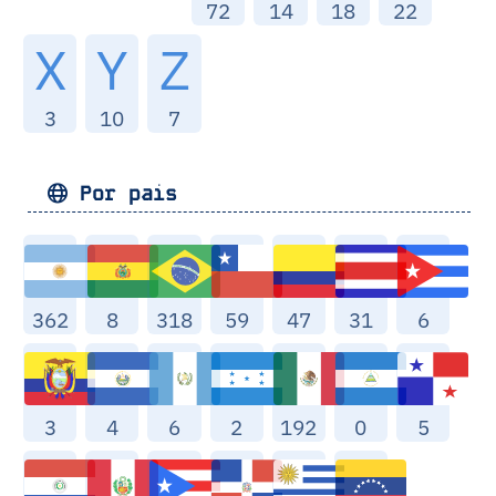
72
14
18
22
X
Y
Z
3
10
7
Por pais
362
8
318
59
47
31
6
3
4
6
2
192
0
5