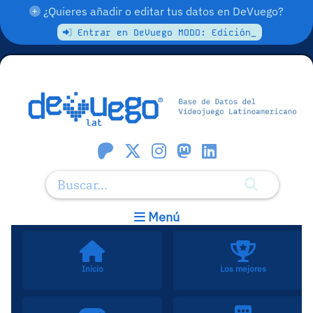
¿Quieres añadir o editar tus datos en DeVuego?
Entrar en DeVuego MODO: Edición_
Menú
Inicio
Los mejores