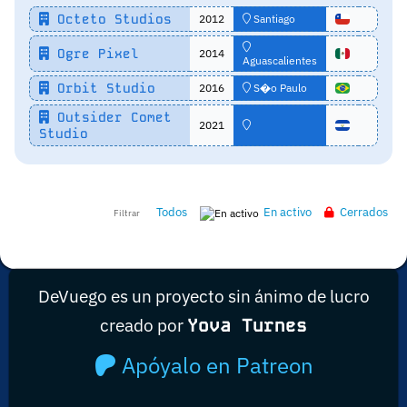
Octeto Studios
2012
Santiago
Ogre Pixel
2014
Aguascalientes
Orbit Studio
2016
S�o Paulo
Outsider Comet
2021
Studio
Todos
En activo
Cerrados
Filtrar
DeVuego es un proyecto sin ánimo de lucro
creado por
Yova Turnes
Apóyalo en Patreon