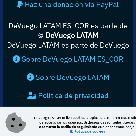
Haz una donación vía PayPal
DeVuego LATAM ES_COR es parte de
©
DeVuego LATAM
DeVuego LATAM es parte de DeVuego
Sobre DeVuego LATAM ES_COR
Sobre DeVuego LATAM
Política de privacidad
Contacto
DeVuego LATAM utiliza
cookies propias
para obtener estadísti
de acceso de los usuarios. Si deseas desactivarlas puedes
desmarcar la casilla de seguimiento
que encontrarás abajo.
Política de cookies