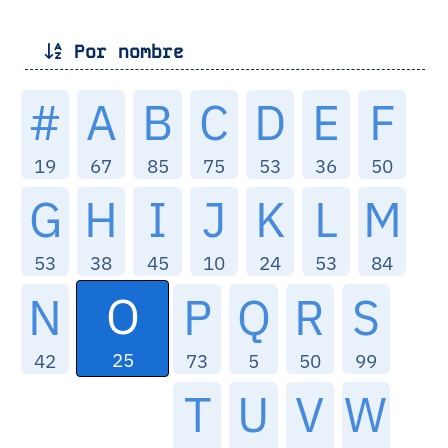
Por nombre
#
A
B
C
D
E
F
19
67
85
75
53
36
50
G
H
I
J
K
L
M
53
38
45
10
24
53
84
O
N
P
Q
R
S
25
42
73
5
50
99
T
U
V
W