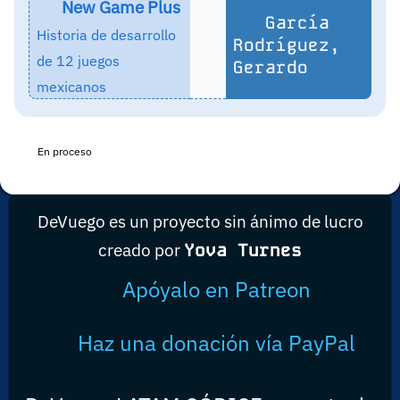
New Game Plus
García
Historia de desarrollo
Rodríguez,
de 12 juegos
Gerardo
mexicanos
En proceso
DeVuego es un proyecto sin ánimo de lucro
creado por
Yova Turnes
Apóyalo en Patreon
Haz una donación vía PayPal