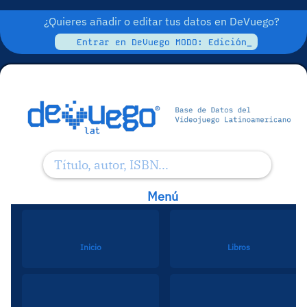
¿Quieres añadir o editar tus datos en DeVuego?
Entrar en DeVuego MODO: Edición_
Menú
Inicio
Libros