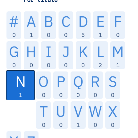
#
A
B
C
D
E
F
0
1
0
0
5
1
0
G
H
I
J
K
L
M
0
0
0
0
0
2
1
N
O
P
Q
R
S
1
0
0
0
0
0
T
U
V
W
X
0
0
1
0
0