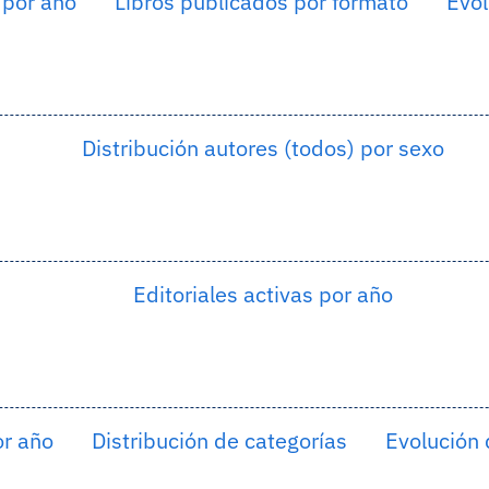
 por año
Libros publicados por formato
Evol
Distribución autores (todos) por sexo
Editoriales activas por año
or año
Distribución de categorías
Evolución 