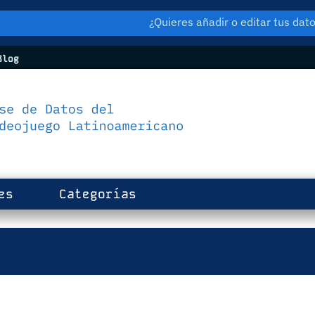
¿Quieres añadir o editar tus da
log
es
Categorías