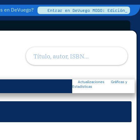
tos en DeVuego?
Entrar en DeVuego MODO: Edición_
Actualizaciones
Gráficas y
Estadísticas