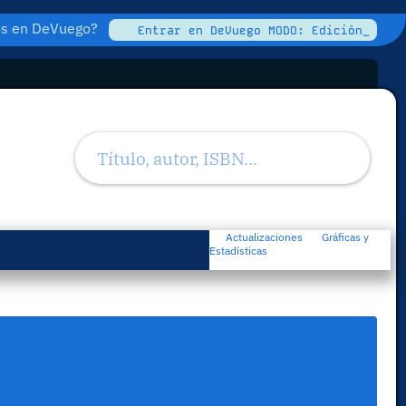
tos en DeVuego?
Entrar en DeVuego MODO: Edición_
Actualizaciones
Gráficas y
Estadísticas