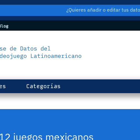
¿Quieres añadir o editar tus da
log
es
Categorías
e 12 juegos mexicanos