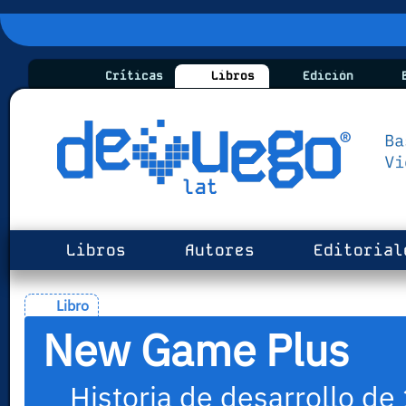
Críticas
Libros
Edición
B
Libros
Autores
Editorial
Libro
New Game Plus
Historia de desarrollo d