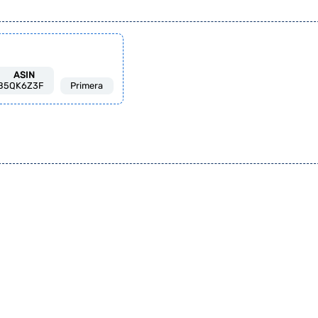
ASIN
B5QK6Z3F
Primera