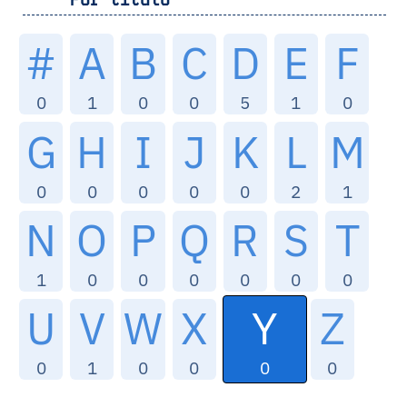
#
A
B
C
D
E
F
0
1
0
0
5
1
0
G
H
I
J
K
L
M
0
0
0
0
0
2
1
N
O
P
Q
R
S
T
1
0
0
0
0
0
0
Y
U
V
W
X
Z
0
0
1
0
0
0