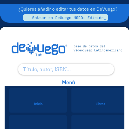
¿Quieres añadir o editar tus datos en DeVuego?
Entrar en DeVuego MODO: Edición_
Menú
Inicio
Libros