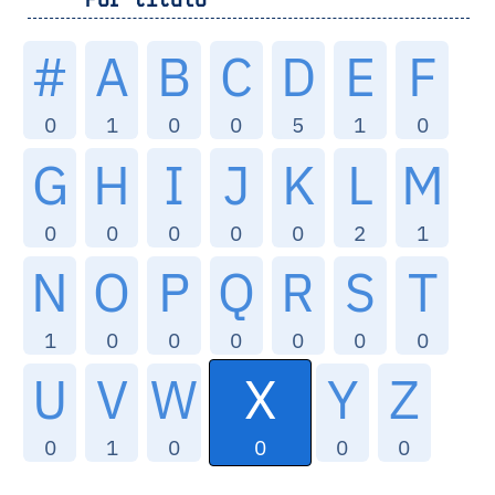
#
A
B
C
D
E
F
0
1
0
0
5
1
0
G
H
I
J
K
L
M
0
0
0
0
0
2
1
N
O
P
Q
R
S
T
1
0
0
0
0
0
0
X
U
V
W
Y
Z
0
0
1
0
0
0