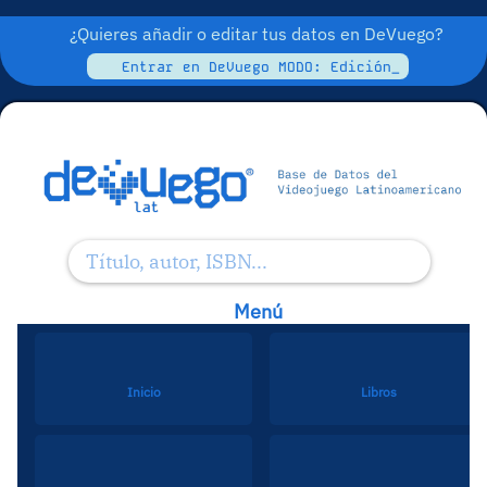
¿Quieres añadir o editar tus datos en DeVuego?
Entrar en DeVuego MODO: Edición_
Menú
Inicio
Libros