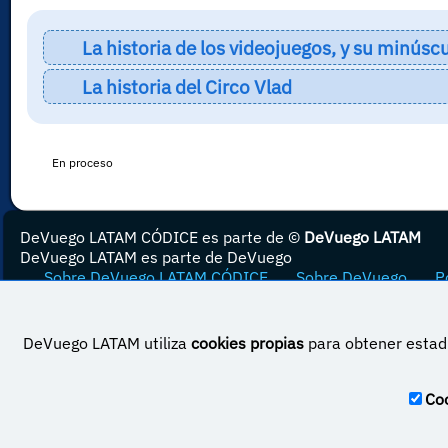
La historia de los videojuegos, y su minús
La historia del Circo Vlad
En proceso
DeVuego LATAM CÓDICE es parte de ©
DeVuego LATAM
DeVuego LATAM es parte de DeVuego
Sobre DeVuego LATAM CÓDICE
Sobre DeVuego
Po
DeVuego LATAM utiliza
cookies propias
para obtener estadí
Esta obra est
Coo