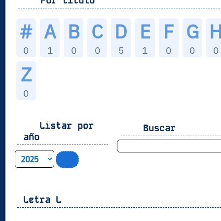
Por título
#
A
B
C
D
E
F
G
0
1
0
0
5
1
0
0
0
Z
0
Listar por
Buscar
año
Letra
L