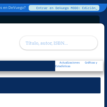
tos en DeVuego?
Entrar en DeVuego MODO: Edición_
Actualizaciones
Gráficas y
Estadísticas