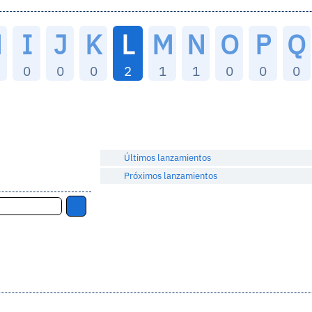
H
I
J
K
L
M
N
O
P
Q
0
0
0
2
1
1
0
0
0
Últimos lanzamientos
Próximos lanzamientos