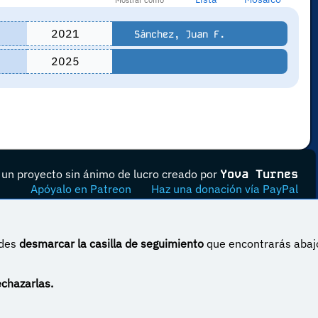
Mostrar como
2021
Sánchez, Juan F.
2025
un proyecto sin ánimo de lucro creado por
Yova Turnes
Apóyalo en Patreon
Haz una donación vía PayPal
edes
desmarcar la casilla de seguimiento
que encontrarás abaj
 Internacional
echazarlas.