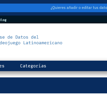
¿Quieres añadir o editar tus da
log
es
Categorías