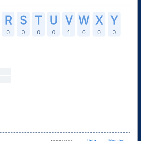
R
S
T
U
V
W
X
Y
0
0
0
0
1
0
0
0
Lista
Mosaico