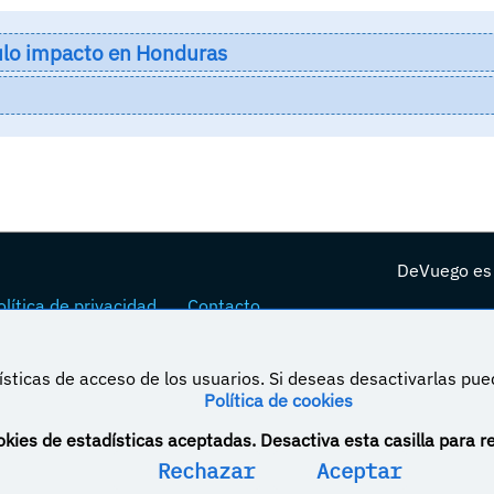
culo impacto en Honduras
DeVuego es 
lítica de privacidad
Contacto
sticas de acceso de los usuarios. Si deseas desactivarlas pu
Política de cookies
á bajo una licencia de Creative Commons Reconocimiento-NoComercial-CompartirIgual 4.0
kies de estadísticas aceptadas. Desactiva esta casilla para r
Rechazar
Aceptar
YovaGamingNetwork
DeVuego
DoblajeVideojuegos