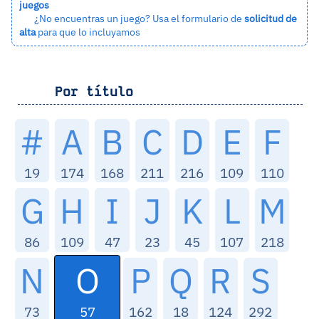
juegos
¿No encuentras un juego? Usa el formulario de
solicitud de
alta
para que lo incluyamos
Por título
#
A
B
C
D
E
F
19
174
168
211
216
109
110
G
H
I
J
K
L
M
86
109
47
23
45
107
218
O
N
P
Q
R
S
57
73
162
18
124
292