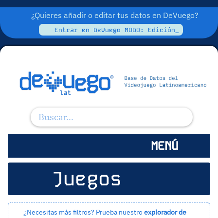
¿Quieres añadir o editar tus datos en DeVuego?
Entrar en DeVuego MODO: Edición_
MENÚ
Juegos
¿Necesitas más filtros? Prueba nuestro
explorador de