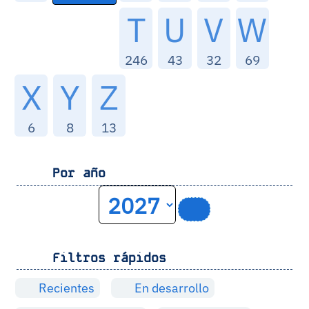
T
U
V
W
246
43
32
69
X
Y
Z
6
8
13
Por año
Filtros rápidos
Recientes
En desarrollo