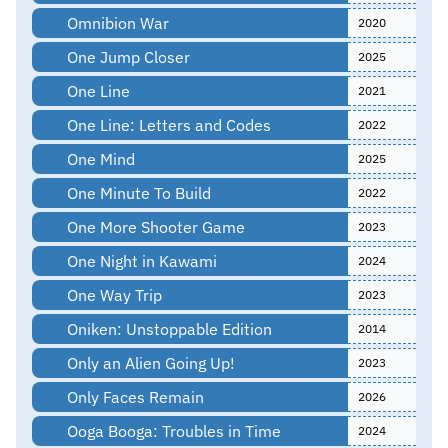
Omnibion War
2020
One Jump Closer
2025
One Line
2021
One Line: Letters and Codes
2022
One Mind
2025
One Minute To Build
2022
One More Shooter Game
2023
One Night in Kawami
2024
One Way Trip
2023
Oniken: Unstoppable Edition
2014
Only an Alien Going Up!
2023
Only Faces Remain
2026
Ooga Booga: Troubles in Time
2024