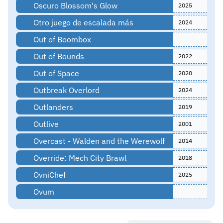
Oscuro Blossom's Glow
2025
Otro juego de escalada más
2024
Out of Boombox
Out of Bounds
2022
Out of Space
2020
Outbreak Overlord
2024
Outlanders
2019
Outlive
2001
Overcast - Walden and the Werewolf
2014
Override: Mech City Brawl
2018
OvniChef
2025
Ovum