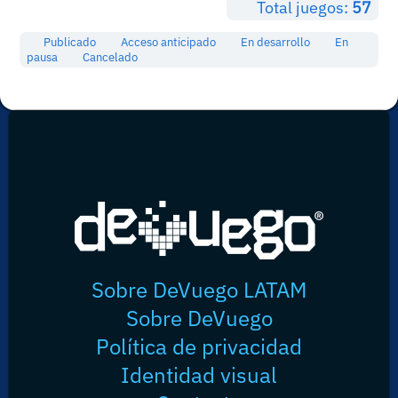
Total juegos:
57
Publicado
Acceso anticipado
En desarrollo
En
pausa
Cancelado
Sobre DeVuego LATAM
Sobre DeVuego
Política de privacidad
Identidad visual