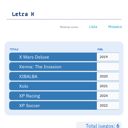
Letra
X
Lista
Mosaico
Mostrar como
TÍTULO
PUBL
X Wars Deluxe
2019
Xenna: The Invasion
XIBALBA
2020
Xolo
2021
XP Racing
2024
XP Soccer
2022
Total juegos:
6