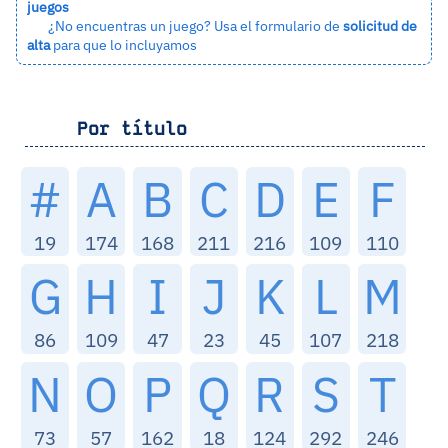
juegos
¿No encuentras un juego? Usa el formulario de
solicitud de
alta
para que lo incluyamos
Por título
#
A
B
C
D
E
F
19
174
168
211
216
109
110
G
H
I
J
K
L
M
86
109
47
23
45
107
218
N
O
P
Q
R
S
T
73
57
162
18
124
292
246