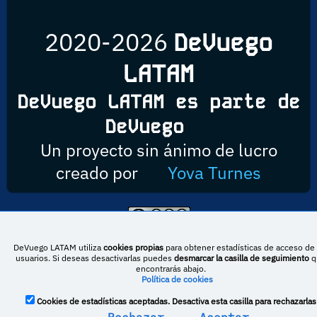
2020-2026
DeVuego
LATAM
DeVuego LATAM es parte de
DeVuego
Un proyecto sin ánimo de lucro
creado por
Yova Turnes
Esta obra está bajo una licencia de Creative Commons Reconocimiento-
NoComercial-CompartirIgual 4.0 Internacional
DeVuego LATAM utiliza
cookies propias
para obtener estadísticas de acceso de 
usuarios. Si deseas desactivarlas puedes
desmarcar la casilla de seguimiento
q
encontrarás abajo.
Política de cookies
DeVuego España
DeVuego LATAM
Cookies de estadísticas aceptadas. Desactiva esta casilla para rechazarlas
DeVuego Portugal