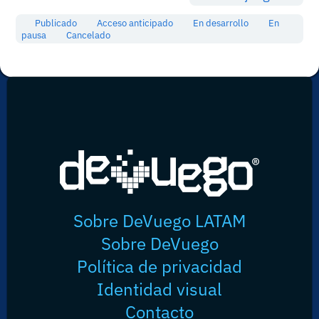
Publicado
Acceso anticipado
En desarrollo
En
pausa
Cancelado
Sobre DeVuego LATAM
Sobre DeVuego
Política de privacidad
Identidad visual
Contacto