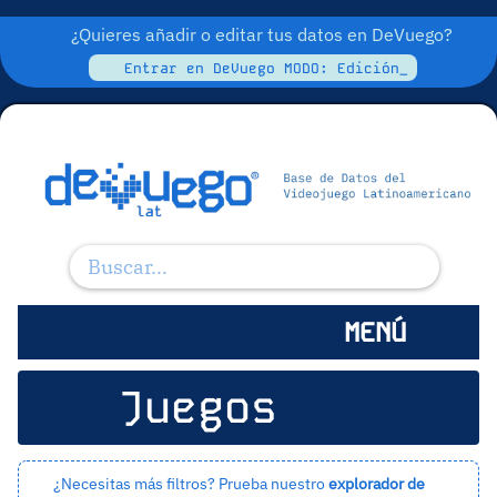
¿Quieres añadir o editar tus datos en DeVuego?
Entrar en DeVuego MODO: Edición_
MENÚ
Juegos
¿Necesitas más filtros? Prueba nuestro
explorador de