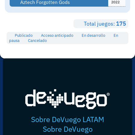
Aztech Forgotten Gods
2022
Total juegos:
175
Publicado
Acceso anticipado
En desarrollo
En
pausa
Cancelado
Sobre DeVuego LATAM
Sobre DeVuego