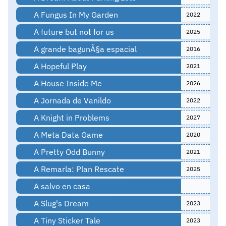
A Fungus In My Garden
2022
A future but not for us
2025
A grande bagunÃ§a espacial
2016
A Hopeful Play
2021
A House Inside Me
2026
A Jornada de Vanildo
2022
A Knight in Problems
2027
A Meta Data Game
2020
A Pretty Odd Bunny
2021
A Remarla: Plan Rescate
2025
A salvo en casa
A Slug's Dream
2023
A Tiny Sticker Tale
2023