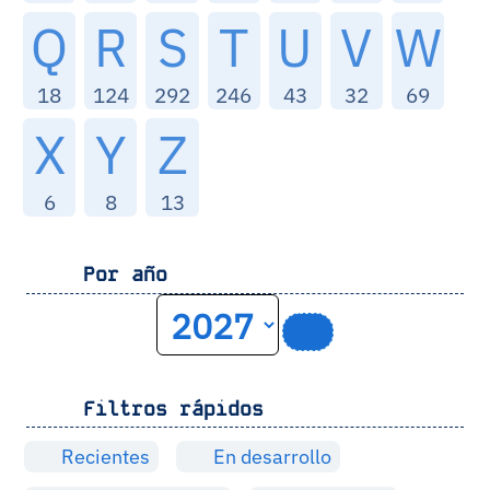
Q
R
S
T
U
V
W
18
124
292
246
43
32
69
X
Y
Z
6
8
13
Por año
Filtros rápidos
Recientes
En desarrollo