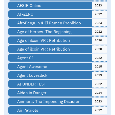
AESIR Online
2023
AF-ZERO
2017
AfroPenguin & El Ramen Prohibido
2023
Age of Heroes: The Beginning
2022
Age of ilcoin VR : Retribution
2020
Age of ilcoin VR : Retribution
2020
Agent 01
2022
Agent Awesome
2015
Agent Lovesdick
2019
AI UNDER TEST
2022
Aidan in Danger
2024
Ainmora: The Impending Disaster
2023
Air Patriots
2012