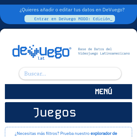
¿Quieres añadir o editar tus datos en DeVuego?
Entrar en DeVuego MODO: Edición_
MENÚ
Juegos
¿Necesitas más filtros? Prueba nuestro
explorador de