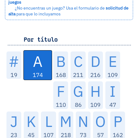
juegos
¿No encuentras un juego? Usa el formulario de
solicitud de
alta
para que lo incluyamos
Por título
A
#
B
C
D
E
174
19
168
211
216
109
F
G
H
I
110
86
109
47
J
K
L
M
N
O
P
23
45
107
218
73
57
162