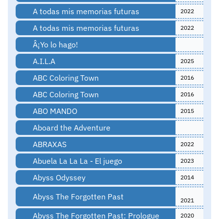
A todas mis memorias futuras
2022
A todas mis memorias futuras
2022
Â¡Yo lo hago!
A.I.L.A
2025
ABC Coloring Town
2016
ABC Coloring Town
2016
ABO MANDO
2015
Aboard the Adventure
ABRAXAS
2022
Abuela La La La - El juego
2023
Abyss Odyssey
2014
Abyss The Forgotten Past
2021
Abyss The Forgotten Past: Prologue
2020