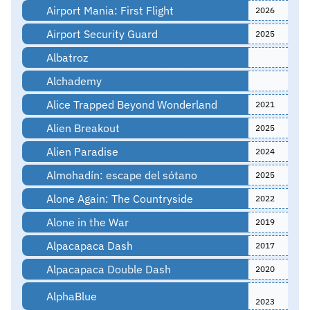
Airport Mania: First Flight
2026
Airport Security Guard
2025
Albatroz
Alchademy
Alice Trapped Beyond Wonderland
2021
Alien Breakout
2025
Alien Paradise
2024
Almohadín: escape del sótano
2025
Alone Again: The Countryside
2022
Alone in the War
2019
Alpacapaca Dash
2017
Alpacapaca Double Dash
2020
AlphaBlue
2023