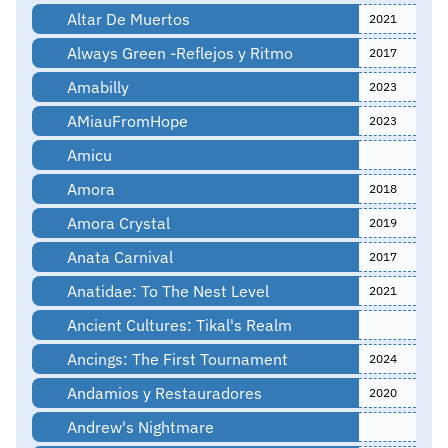
Altar De Muertos
2021
Always Green -Reflejos y Ritmo
2017
Amabilly
2023
AMiauFromHope
2023
Amicu
Amora
2018
Amora Crystal
2019
Anata Carnival
2017
Anatidae: To The Nest Level
2021
Ancient Cultures: Tikal's Realm
Ancings: The First Tournament
2024
Andamios y Restauradores
2020
Andrew's Nightmare