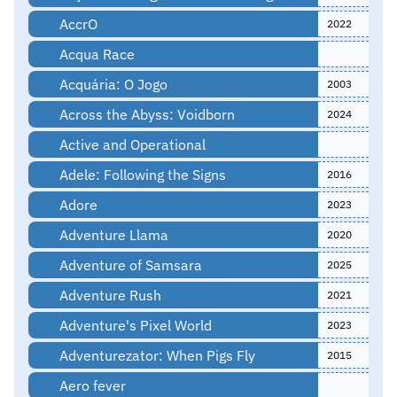
AccrO
2022
Acqua Race
Acquária: O Jogo
2003
Across the Abyss: Voidborn
2024
Active and Operational
Adele: Following the Signs
2016
Adore
2023
Adventure Llama
2020
Adventure of Samsara
2025
Adventure Rush
2021
Adventure's Pixel World
2023
Adventurezator: When Pigs Fly
2015
Aero fever