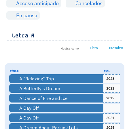
Acceso anticipado
Cancelados
En pausa
Letra
A
Lista
Mosaico
Mostrar como
TÍTULO
PUBL
A "Relaxing" Trip
2023
A Butterfly's Dream
2022
A Dance of Fire and Ice
2019
A Day Off
A Day Off
2021
A Dream About Parking Lots
2025