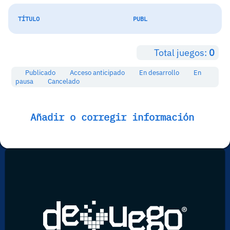
TÍTULO
PUBL
Total juegos:
0
Publicado
Acceso anticipado
En desarrollo
En
pausa
Cancelado
Añadir o corregir información