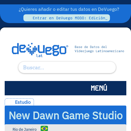
¿Quieres añadir o editar tus datos en DeVuego?
Entrar en DeVuego MODO: Edición_
MENÚ
Estudio
New Dawn Game Studio
Rio de Janeiro