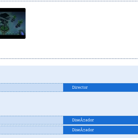
Director
DiseÃ±ador
DiseÃ±ador