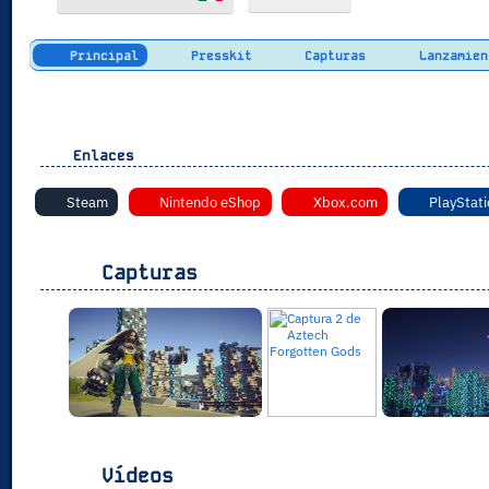
Principal
Presskit
Capturas
Lanzamien
Enlaces
Steam
Nintendo eShop
Xbox.com
PlayStati
Capturas
Vídeos