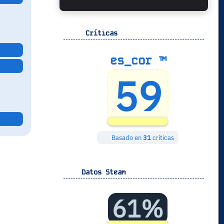
Críticas
es_cor ™
59
Basado en
31
críticas
Datos Steam
61%