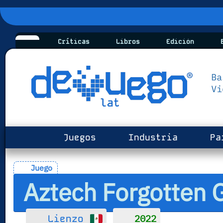
Críticas
Libros
Edición
B
Juegos
Industria
Pa
Juego
Aztech Forgotten 
2022
Lienzo