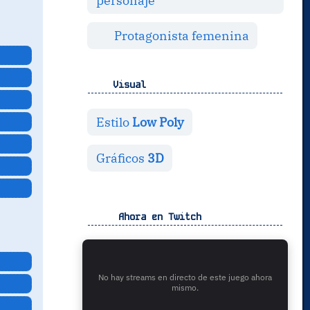
personaje
Protagonista femenina
Visual
Estilo
Low Poly
Gráficos
3D
Ahora en Twitch
No hay streams en directo de este juego ahora
mismo.