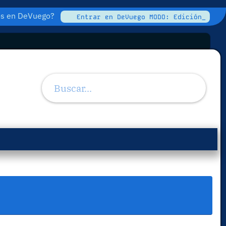
tos en DeVuego?
Entrar en DeVuego MODO: Edición_