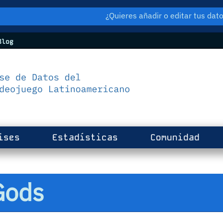
¿Quieres añadir o editar tus da
log
ises
Estadísticas
Comunidad
Gods