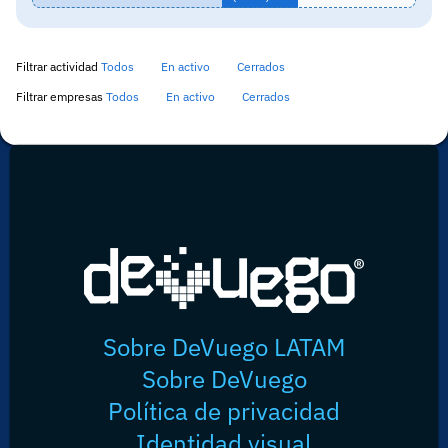
Filtrar actividad
Todos
En activo
Cerrados
Filtrar empresas
Todos
En activo
Cerrados
Sobre DeVuego LATAM
Sobre DeVuego
Política de privacidad
Identidad visual