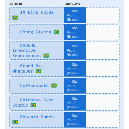
ESTUDIO
LOCALIDAD
Sao
1M Bits Horde
Paulo
(Brasil)
São
Among Giants
Paulo
(Brasil)
ARVORE
São
Immersive
Paulo
(Brasil)
Experiences
São
Brand New
Paulo
Whatever
(Brasil)
São
Coffeenauts
Paulo
(Brasil)
São
Colossus Game
Paulo
Studio
(Brasil)
Sao
Dopamin Games
Paulo
(Brasil)