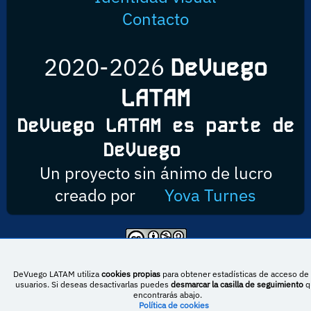
Contacto
2020-2026
DeVuego
LATAM
DeVuego LATAM es parte de
DeVuego
Un proyecto sin ánimo de lucro
creado por
Yova Turnes
Esta obra está bajo una licencia de Creative Commons Reconocimiento-
NoComercial-CompartirIgual 4.0 Internacional
DeVuego LATAM utiliza
cookies propias
para obtener estadísticas de acceso de 
usuarios. Si deseas desactivarlas puedes
desmarcar la casilla de seguimiento
q
encontrarás abajo.
Política de cookies