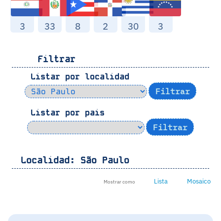
3
33
8
2
30
3
Filtrar
Listar por localidad
Listar por pais
Localidad:
São Paulo
Lista
Mosaico
Mostrar como