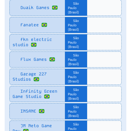
São
Duaik Games
Paulo
(Brasil)
São
Fanatee
Paulo
(Brasil)
São
fkn electric
Paulo
studio
(Brasil)
São
Flux Games
Paulo
(Brasil)
São
Garage 227
Paulo
Studios
(Brasil)
São
Infinity Green
Paulo
Game Studio
(Brasil)
São
INSANE
Paulo
(Brasil)
São
JM Neto Game
Paulo
Dev