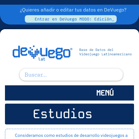
¿Quieres añadir o editar tus datos en DeVuego?
Entrar en DeVuego MODO: Edición_
MENÚ
Estudios
Consideramos como estudios de desarrollo videojuegos a