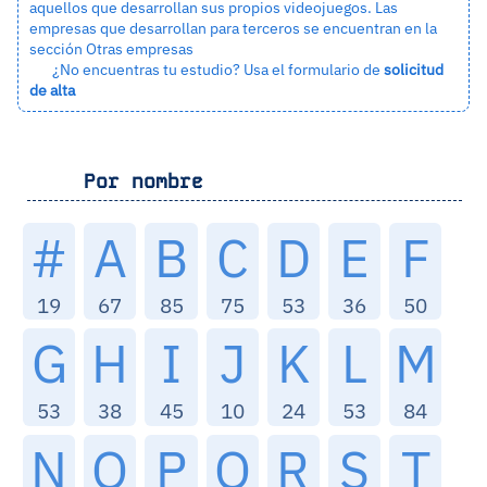
aquellos que desarrollan sus propios videojuegos. Las
empresas que desarrollan para terceros se encuentran en la
sección
Otras empresas
¿No encuentras tu estudio? Usa el formulario de
solicitud
de alta
Por nombre
#
A
B
C
D
E
F
19
67
85
75
53
36
50
G
H
I
J
K
L
M
53
38
45
10
24
53
84
N
O
P
Q
R
S
T