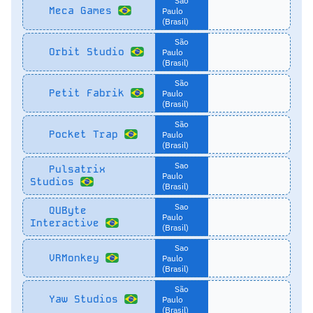
São
Meca Games
Paulo
(Brasil)
São
Orbit Studio
Paulo
(Brasil)
São
Petit Fabrik
Paulo
(Brasil)
São
Pocket Trap
Paulo
(Brasil)
Sao
Pulsatrix
Paulo
Studios
(Brasil)
Sao
QUByte
Paulo
Interactive
(Brasil)
Sao
VRMonkey
Paulo
(Brasil)
São
Yaw Studios
Paulo
(Brasil)