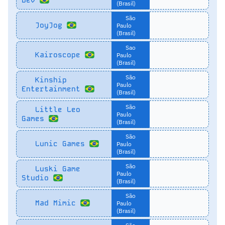
(Brasil)
São
JoyJog
Paulo
(Brasil)
Sao
Kairoscope
Paulo
(Brasil)
São
Kinship
Paulo
Entertainment
(Brasil)
São
Little Leo
Paulo
Games
(Brasil)
São
Lunic Games
Paulo
(Brasil)
São
Luski Game
Paulo
Studio
(Brasil)
São
Mad Mimic
Paulo
(Brasil)