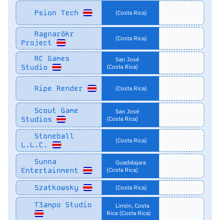
Psion Tech
(Costa Rica)
Ragnarökr
(Costa Rica)
Project
RC Games
San José
Studio
(Costa Rica)
Ripe Render
(Costa Rica)
Scout Game
San José
Studios
(Costa Rica)
Stoneball
(Costa Rica)
L.L.C.
Sunna
Guadalajara
Entertainment
(Costa Rica)
Szatkowsky
(Costa Rica)
T3ampo Studio
Limón, Costa
Rica (Costa Rica)