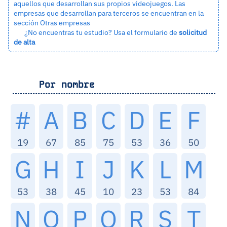
aquellos que desarrollan sus propios videojuegos. Las
empresas que desarrollan para terceros se encuentran en la
sección
Otras empresas
¿No encuentras tu estudio? Usa el formulario de
solicitud
de alta
Por nombre
#
A
B
C
D
E
F
19
67
85
75
53
36
50
G
H
I
J
K
L
M
53
38
45
10
23
53
84
N
O
P
Q
R
S
T