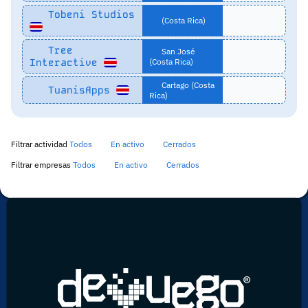
Tobeni Studios
(Costa Rica)
Tree
San José
Interactive
(Costa Rica)
Cartago (Costa
TuanisApps
Rica)
Filtrar actividad
Todos
En activo
Cerrados
Filtrar empresas
Todos
En activo
Cerrados