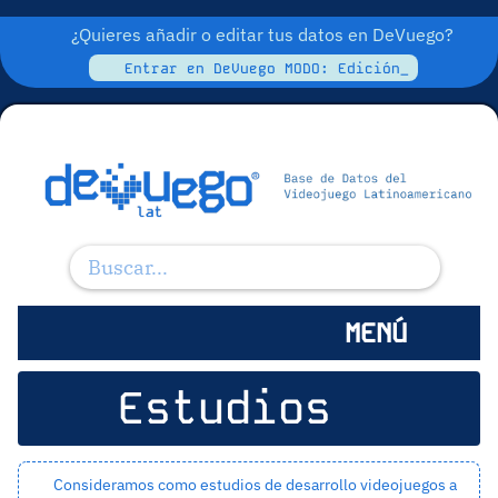
¿Quieres añadir o editar tus datos en DeVuego?
Entrar en DeVuego MODO: Edición_
MENÚ
Estudios
Consideramos como estudios de desarrollo videojuegos a