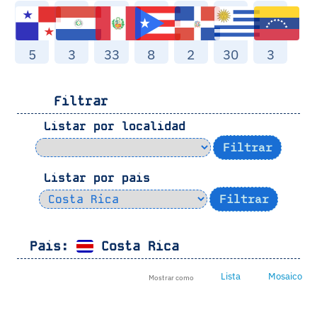
5
3
33
8
2
30
3
Filtrar
Listar por localidad
Listar por pais
Pais:
Costa Rica
Lista
Mosaico
Mostrar como