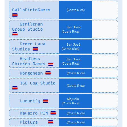
GalloPintoGames
(Costa Rica)
Gentleman
San José
Group Studio
(Costa Rica)
Green Lava
San José
Studios
(Costa Rica)
Headless
San José
Chicken Games
(Costa Rica)
Hongoneon
(Costa Rica)
JGG Log Studio
(Costa Rica)
Alajuela
Ludumify
(Costa Rica)
Navarro PIM
(Costa Rica)
Pictura
(Costa Rica)