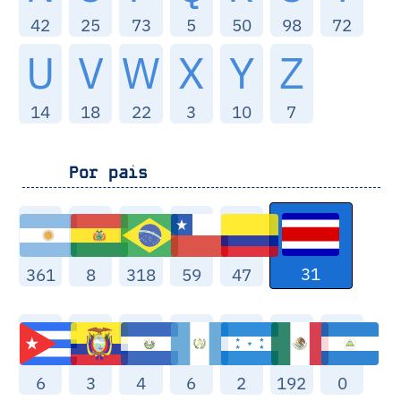
42
25
73
5
50
98
72
U
V
W
X
Y
Z
14
18
22
3
10
7
Por pais
31
361
8
318
59
47
6
3
4
6
2
192
0