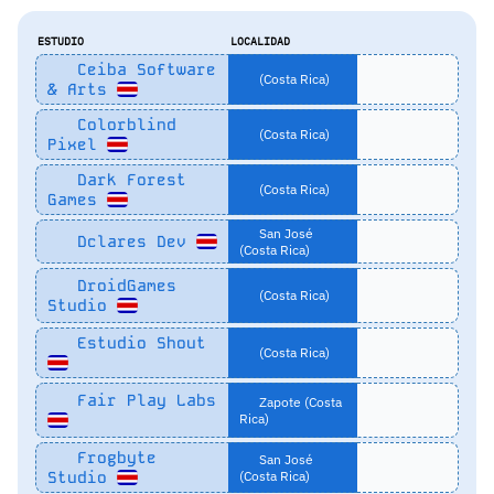
ESTUDIO
LOCALIDAD
Ceiba Software
(Costa Rica)
& Arts
Colorblind
(Costa Rica)
Pixel
Dark Forest
(Costa Rica)
Games
San José
Dclares Dev
(Costa Rica)
DroidGames
(Costa Rica)
Studio
Estudio Shout
(Costa Rica)
Fair Play Labs
Zapote (Costa
Rica)
Frogbyte
San José
Studio
(Costa Rica)