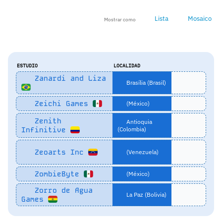
Lista
Mosaico
Mostrar como
ESTUDIO
LOCALIDAD
Zanardi and Liza
Brasília (Brasil)
Zeichi Games
(México)
Zenith
Antioquia
Infinitive
(Colombia)
Zeoarts Inc
(Venezuela)
ZombieByte
(México)
Zorro de Agua
La Paz (Bolivia)
Games