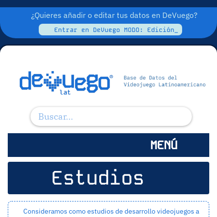
¿Quieres añadir o editar tus datos en DeVuego?
Entrar en DeVuego MODO: Edición_
MENÚ
Estudios
Consideramos como estudios de desarrollo videojuegos a