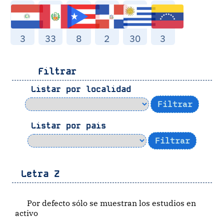
3
33
8
2
30
3
Filtrar
Listar por localidad
Listar por pais
Letra
Z
Por defecto sólo se muestran los estudios en
activo