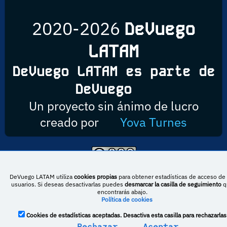
2020-2026
DeVuego
LATAM
DeVuego LATAM es parte de
DeVuego
Un proyecto sin ánimo de lucro
creado por
Yova Turnes
Esta obra está bajo una licencia de Creative Commons Reconocimiento-
NoComercial-CompartirIgual 4.0 Internacional
DeVuego LATAM utiliza
cookies propias
para obtener estadísticas de acceso de 
usuarios. Si deseas desactivarlas puedes
desmarcar la casilla de seguimiento
q
encontrarás abajo.
Política de cookies
DeVuego España
DeVuego LATAM
Cookies de estadísticas aceptadas. Desactiva esta casilla para rechazarlas
DeVuego Portugal
Rechazar
Aceptar