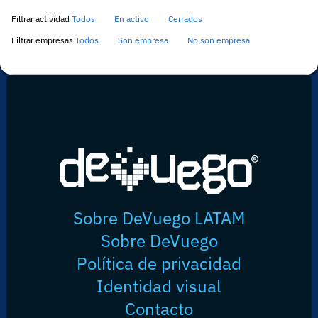
Filtrar actividad
Todos
En activo
Cerrados
Filtrar empresas
Todos
Son empresa
No son empresa
Sobre DeVuego LATAM
Sobre DeVuego
Política de privacidad
Identidad visual
Contacto