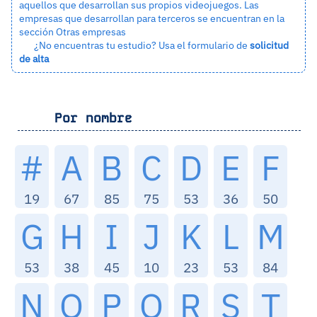
aquellos que desarrollan sus propios videojuegos. Las
empresas que desarrollan para terceros se encuentran en la
sección
Otras empresas
¿No encuentras tu estudio? Usa el formulario de
solicitud
de alta
Por nombre
#
A
B
C
D
E
F
19
67
85
75
53
36
50
G
H
I
J
K
L
M
53
38
45
10
23
53
84
N
O
P
Q
R
S
T